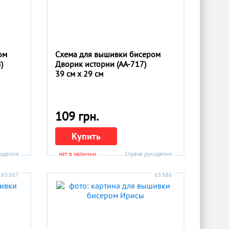
ом
Схема для вышивки бисером
)
Дворик истории (АА-717)
39 см x 29 см
109 грн.
Купить
коделия
нет в наличии
Страна рукоделия
65387
65386