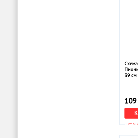
Фрузелок
Чаривна Мить
Чаривный диамант
Эдельвейс
Юма
Схема
Пионы
39 см 
109 
К
нет в 