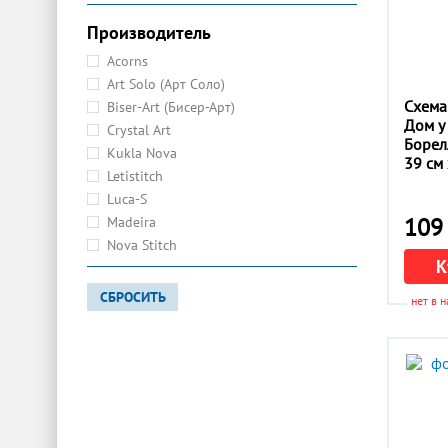
Производитель
Acorns
Art Solo (Арт Соло)
Схема
Biser-Art (Бисер-Арт)
Дом у
Crystal Art
Борел
Kukla Nova
39 см 
Letistitch
Luca-S
109 
Madeira
Nova Stitch
К
Nurge
OLanta
СБРОСИТЬ
нет в 
Pony
Preciosa
Prym
Regal
Spark beads
The Wortex Diamonds