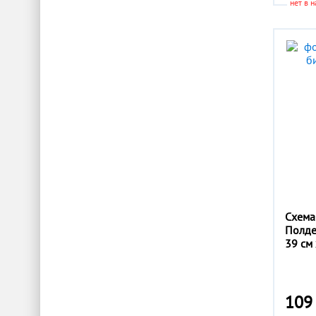
нет в 
Схема
Полде
39 см 
109 