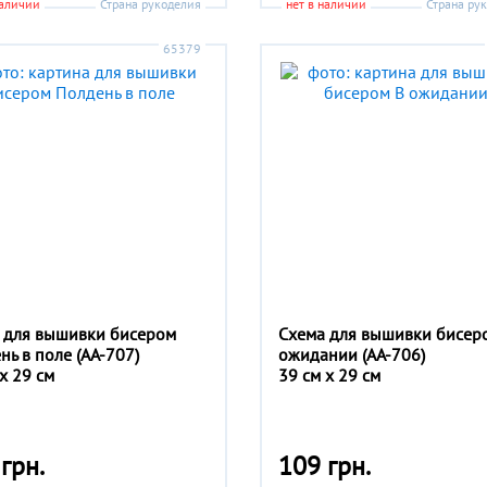
наличии
Страна рукоделия
нет в наличии
Страна ру
65379
 для вышивки бисером
Схема для вышивки бисер
нь в поле (АА-707)
ожидании (АА-706)
x 29 см
39 см x 29 см
грн.
109 грн.