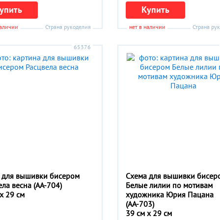
упить
Купить
наличии
Страна рукоделия
нет в наличии
Страна ру
65376
 для вышивки бисером
Схема для вышивки бисер
ела весна (АА-704)
Белые лилии по мотивам
x 29 см
художника Юрия Пацана
(АА-703)
39 см x 29 см