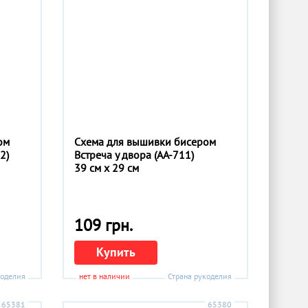
ом
Схема для вышивки бисером
2)
Встреча у двора (АА-711)
39 см x 29 см
109 грн.
Купить
коделия
нет в наличии
Страна рукоделия
65381
65380