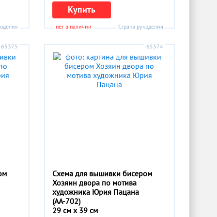
Купить
коделия
нет в наличии
Страна рукоделия
65375
65374
ом
Схема для вышивки бисером
Хозяин двора по мотива
художника Юрия Пацана
(АА-702)
29 см x 39 см