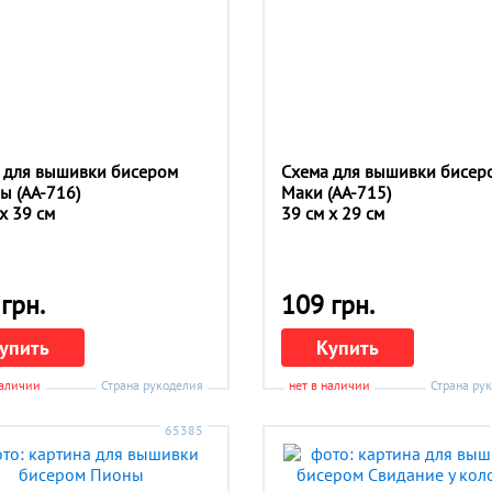
 для вышивки бисером
Схема для вышивки бисер
ы (АА-716)
Маки (АА-715)
x 39 см
39 см x 29 см
грн.
109 грн.
упить
Купить
наличии
Страна рукоделия
нет в наличии
Страна ру
65385