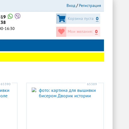
Вход
Регистрация
819
0
Корзина пуста
238
:00-16:30
0
Мои желания:
65390
65389