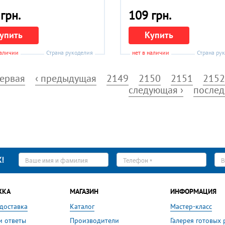
грн.
109 грн.
упить
Купить
наличии
Страна рукоделия
нет в наличии
Страна ру
первая
‹ предыдущая
2149
2150
2151
2152
следующая ›
послед
Ваше
Телефон
E-
!
имя
*
ma
*
*
ЖКА
МАГАЗИН
ИНФОРМАЦИЯ
 доставка
Каталог
Мастер-класс
и ответы
Производители
Галерея готовых 