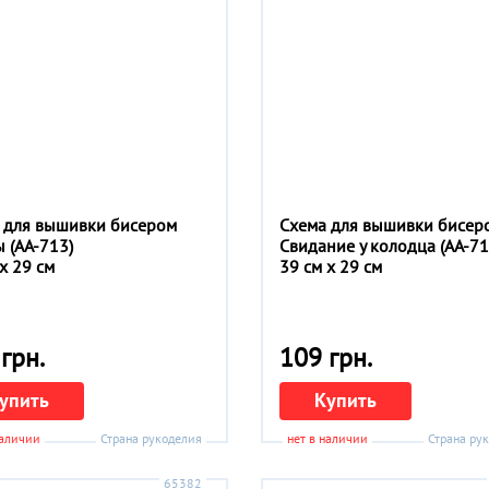
 для вышивки бисером
Схема для вышивки бисер
 (АА-713)
Свидание у колодца (АА-71
x 29 см
39 см x 29 см
грн.
109 грн.
упить
Купить
наличии
Страна рукоделия
нет в наличии
Страна ру
65382