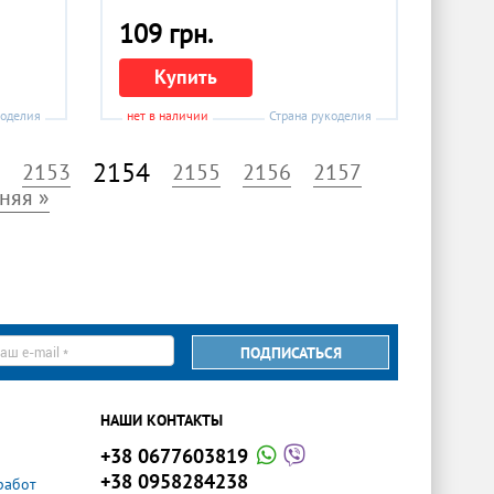
109 грн.
Купить
коделия
нет в наличии
Страна рукоделия
2154
2153
2155
2156
2157
няя »
ПОДПИСАТЬСЯ
il
НАШИ КОНТАКТЫ
+38 0677603819
+38 0958284238
работ