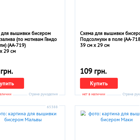
 для вышивки бисером
Схема для вышивки бисер
 залива (по мотивам Гвидо
Подсолнухи в поле (АА-718
ли) (АА-719)
39 см x 29 см
x 29 см
грн.
109 грн.
упить
Купить
наличии
Страна рукоделия
нет в наличии
Страна ру
65388