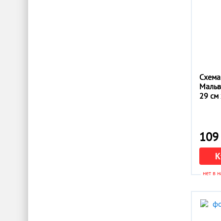
Virena
Zoosapience
Абрис Арт
Алмазная Мозаика
Арт Хата
Барвика (Barvika)
Баттерфляй (Butterfly)
Схема
Вдохновение
Мальв
Волшебная страна
29 см 
Другие производители
Картины бисером
Красуня
109 
Магия канвы
Миледи
К
Новая слобода
Сделано в монастыре
нет в 
Страна рукоделия
ТМ Арабеска
ТМ Маричка
Тэла Артис (Tela Artis)