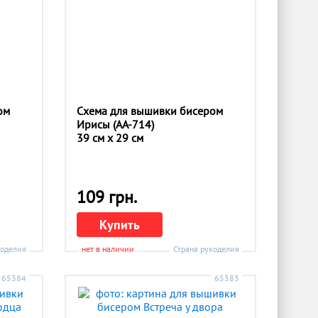
ом
Схема для вышивки бисером
Ирисы (АА-714)
39 см x 29 см
109 грн.
Купить
коделия
нет в наличии
Страна рукоделия
65384
65383