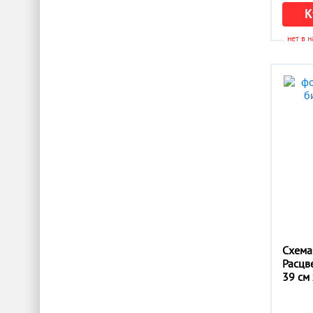
К
нет в 
Схема
Расцв
39 см 