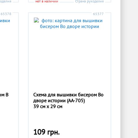
коделия
нет в наличии
Страна рукоделия
65378
65377
ом В
Схема для вышивки бисером Во
дворе истории (АА-705)
39 см x 29 см
109 грн.