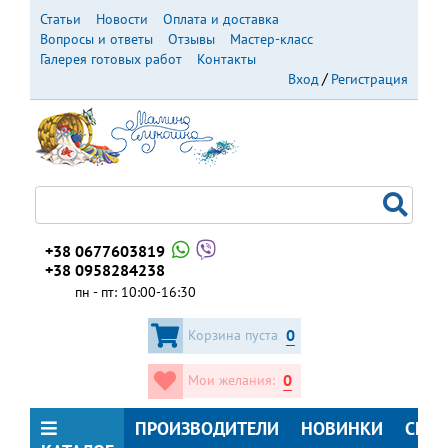
Перейти
Статьи
Новости
Оплата и доставка
к
Вопросы и ответы
Отзывы
Мастер-класс
основному
Галерея готовых работ
Контакты
содержанию
Вход
Регистрация
+38 0677603819
+38 0958284238
пн - пт: 10:00-16:30
0
Корзина пуста
0
Мои желания:
ПРОИЗВОДИТЕЛИ
НОВИНКИ
СКИ