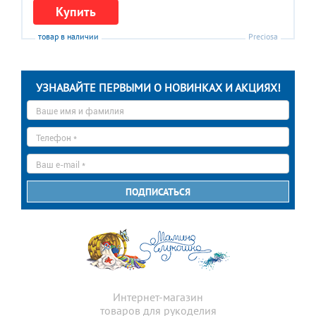
Купить
товар в наличии
Preciosa
УЗНАВАЙТЕ ПЕРВЫМИ О НОВИНКАХ И АКЦИЯХ!
Ваше
имя
*
Телефон
*
E-
mail
*
ПОДПИСАТЬСЯ
Интернет-магазин
товаров для рукоделия