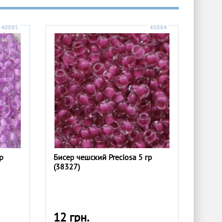
40885
40884
р
Бисер чешский Preciosa 5 гр
(38327)
12 грн.