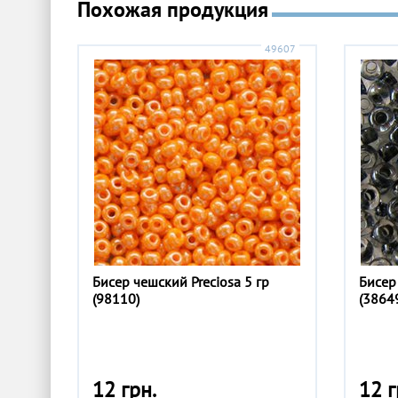
Похожая продукция
49607
Бисер чешский Preciosa 5 гр
Бисер
(98110)
(3864
12 грн.
12 г