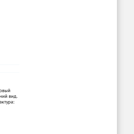
ковый
ний вид.
актура: