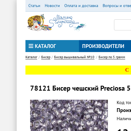
Перейти
Статьи
Новости
Оплата и доставка
Вопросы и отв
к
основному
содержанию
КАТАЛОГ
ПРОИЗВОДИТЕЛИ
Каталог
Бисер
Бисер вышивальный №10
Бисер по 5 грамм
С
78121 Бисер чешский Preciosa 5
Код то
Произ
Налич