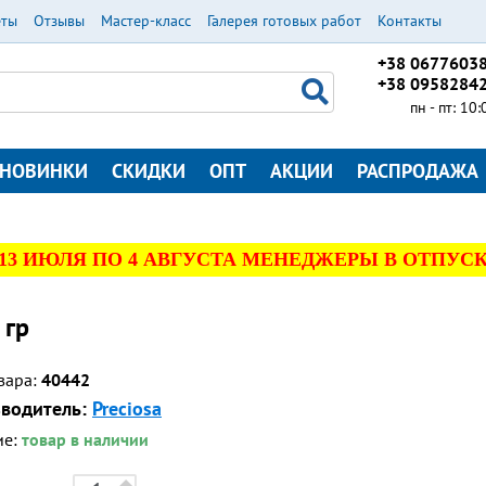
еты
Отзывы
Мастер-класс
Галерея готовых работ
Контакты
+38 0677603
+38 0958284
пн - пт: 10
НОВИНКИ
СКИДКИ
ОПТ
АКЦИИ
РАСПРОДАЖА
 13 ИЮЛЯ ПО 4 АВГУСТА МЕНЕДЖЕРЫ В ОТПУСК
 гр
вара:
40442
водитель:
Preciosa
ие:
товар в наличии