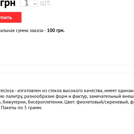
грн
шт.
упить
льная сумма заказа -
100 грн.
ciosa - изготовлен из стекла высокого качества, имеет одина
ую палитру, разнообразие форм и фактур, замечательный внеш
, бижутерии, бисероплетения. Цвет: фиолетовый/сиреневый, ф
 Пакеты по 5 грамм.