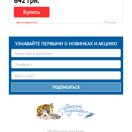
642 грн.
Купить
нет в наличии
Preciosa
УЗНАВАЙТЕ ПЕРВЫМИ О НОВИНКАХ И АКЦИЯХ!
Ваше
имя
*
Телефон
*
E-
mail
*
ПОДПИСАТЬСЯ
Интернет-магазин