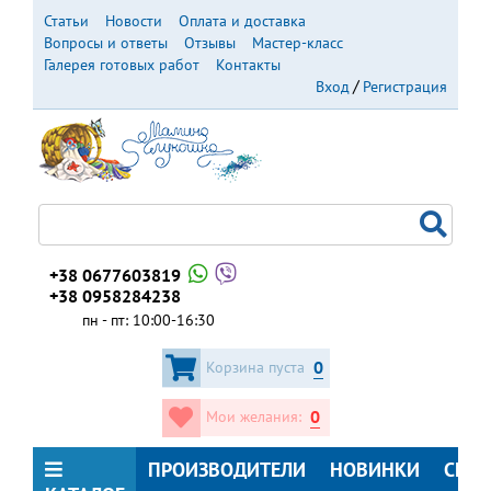
Перейти
Статьи
Новости
Оплата и доставка
к
Вопросы и ответы
Отзывы
Мастер-класс
основному
Галерея готовых работ
Контакты
содержанию
Вход
Регистрация
+38 0677603819
+38 0958284238
пн - пт: 10:00-16:30
0
Корзина пуста
0
Мои желания:
ПРОИЗВОДИТЕЛИ
НОВИНКИ
СКИ