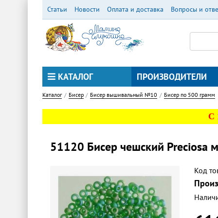
Перейти
Статьи
Новости
Оплата и доставка
Вопросы и отв
к
основному
содержанию
КАТАЛОГ
ПРОИЗВОДИТЕЛИ
Каталог
Бисер
Бисер вышивальный №10
Бисер по 500 грамм
С
51120 Бисер чешский Preciosa 
Код то
Произ
Налич