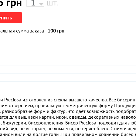
6
грн
шт.
упить
льная сумма заказа -
100 грн.
Preciosa изготовлен из стекла высшего качества. Все бисерин
ним отверстием, правильную геометрическую форму. Продукци
, разнообразие форм и фактур, что даёт возможность подобрат
ется для вышивки картин, икон, одежды, декоративных наволо
, бижутерии, бисероплетения. Бисер Preciosa подходит для лю
й вид, не выгорает, не ломается, не теряет блеск. С ним издел
данном виде на долгие годы. При правильном хранении бисер 