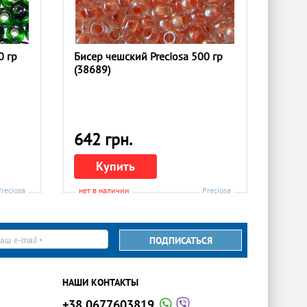
0 гр
Бисер чешский Preciosa 500 гр
(38689)
642 грн.
Купить
Preciosa
нет в наличии
Preciosa
ПОДПИСАТЬСЯ
il
НАШИ КОНТАКТЫ
+38 0677603819