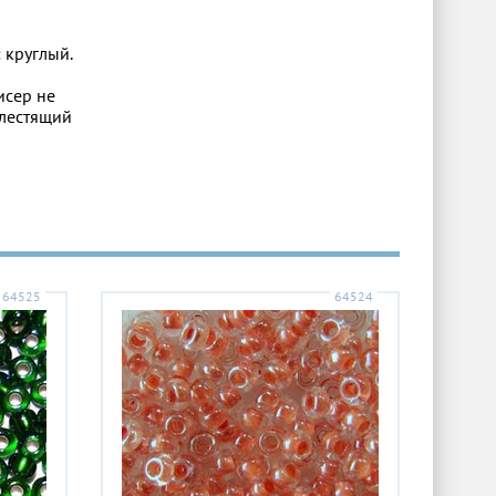
 круглый.
исер не
блестящий
64525
64524