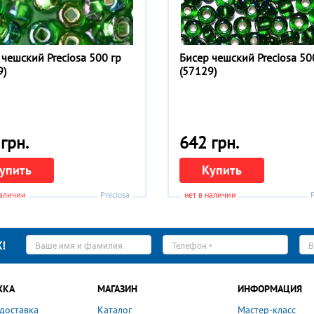
 чешский Preciosa 500 гр
Бисер чешский Preciosa 50
9)
(57129)
грн.
642 грн.
упить
Купить
наличии
Preciosa
нет в наличии
Ваше
Телефон
E-
!
имя
*
ma
*
*
ЖКА
МАГАЗИН
ИНФОРМАЦИЯ
 доставка
Каталог
Мастер-класс