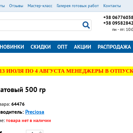
еты
Отзывы
Мастер-класс
Галерея готовых работ
Контакты
+38 0677603
+38 0958284
пн - пт: 10
НОВИНКИ
СКИДКИ
ОПТ
АКЦИИ
РАСПРОДАЖА
 13 ИЮЛЯ ПО 4 АВГУСТА МЕНЕДЖЕРЫ В ОТПУСК
матовый 500 гр
вара:
64476
водитель:
Preciosa
ие:
товара нет в наличии