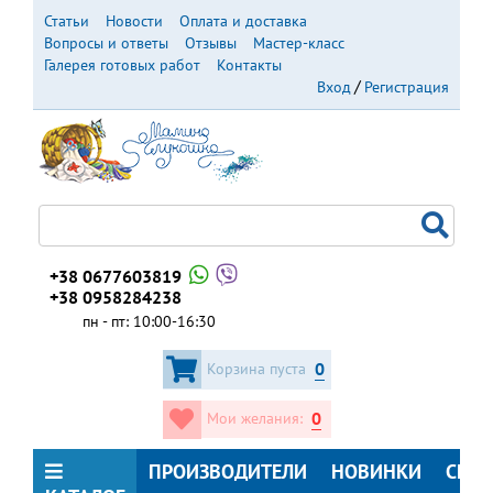
Перейти
Статьи
Новости
Оплата и доставка
к
Вопросы и ответы
Отзывы
Мастер-класс
основному
Галерея готовых работ
Контакты
содержанию
Вход
Регистрация
+38 0677603819
+38 0958284238
пн - пт: 10:00-16:30
0
Корзина пуста
0
Мои желания:
ПРОИЗВОДИТЕЛИ
НОВИНКИ
СКИ