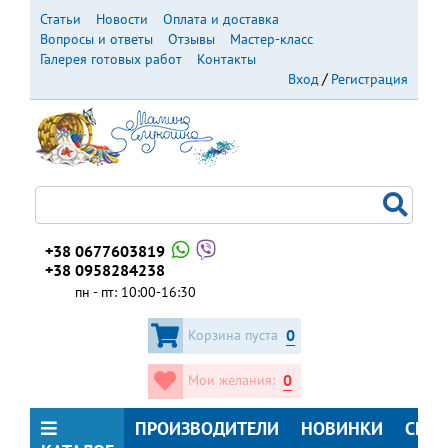
Перейти
Статьи
Новости
Оплата и доставка
к
Вопросы и ответы
Отзывы
Мастер-класс
основному
Галерея готовых работ
Контакты
содержанию
Вход
Регистрация
+38 0677603819
+38 0958284238
пн - пт: 10:00-16:30
0
Корзина пуста
0
Мои желания:
ПРОИЗВОДИТЕЛИ
НОВИНКИ
СКИ