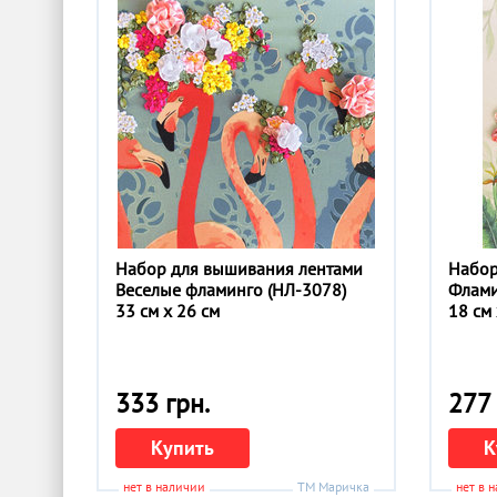
Набор для вышивания лентами
Набор
Веселые фламинго (НЛ-3078)
Флами
33 см x 26 см
18 см 
333 грн.
277 
Купить
К
нет в наличии
ТМ Маричка
нет в 