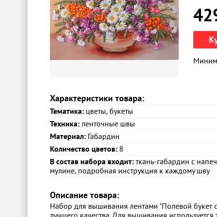
42
К
Минима
Характеристики товара:
Тематика:
цветы, букеты
Техника:
ленточные швы
Материал:
Габардин
Количество цветов:
8
В состав набора входит:
ткань-габардин с напеч
мулине, подробная инструкция к каждому шву
Описание товара:
Набор для вышивания лентами "Полевой букет 
лучшего качества. Для вышивания используется т