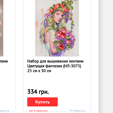
тами
Набор для вышивания лентами
Цветущая фантазия (НЛ-3075)
25 см x 30 см
334 грн.
Купить
аричка
нет в наличии
ТМ Маричка