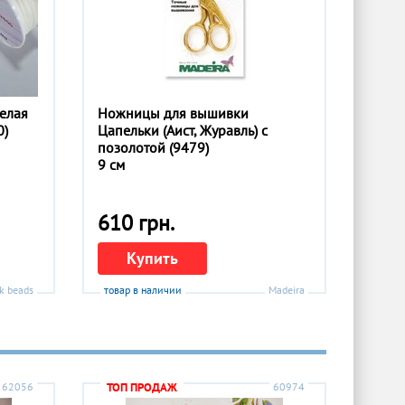
белая
Ножницы для вышивки
0)
Цапельки (Аист, Журавль) с
позолотой (9479)
9 см
610 грн.
Купить
k beads
товар в наличии
Madeira
62056
ТОП ПРОДАЖ
60974