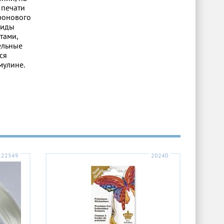
 печати
 фонового
виды
тами,
ельные
ся
мулине.
22549
20240