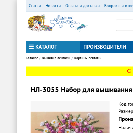
Перейти
Статьи
Новости
Оплата и доставка
Вопросы и отв
к
основному
содержанию
КАТАЛОГ
ПРОИЗВОДИТЕЛИ
Каталог
Вышивка лентами
Картины лентами
С
НЛ-3055 Набор для вышивания 
Код то
Разме
Произ
Налич