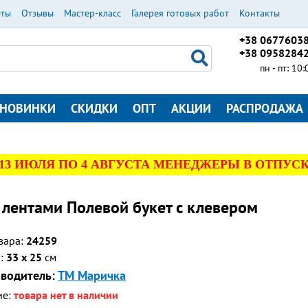
еты
Отзывы
Мастер-класс
Галерея готовых работ
Контакты
+38 0677603
+38 0958284
пн - пт: 10
НОВИНКИ
СКИДКИ
ОПТ
АКЦИИ
РАСПРОДАЖА
 13 ИЮЛЯ ПО 4 АВГУСТА МЕНЕДЖЕРЫ В ОТПУСК
лентами Полевой букет с клевером
вара:
24259
р:
33 x 25
см
водитель:
ТМ Маричка
ие:
товара нет в наличии