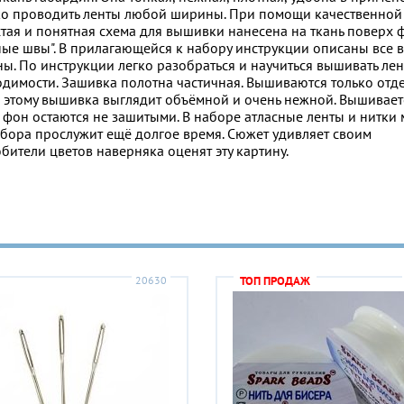
гко проводить ленты любой ширины. При помощи качественной
стая и понятная схема для вышивки нанесена на ткань поверх
чные швы". В прилагающейся к набору инструкции описаны все 
ы. По инструкции легко разобраться и научиться вышивать лен
димости. Зашивка полотна частичная. Вышиваются только отд
я этому вышивка выглядит объёмной и очень нежной. Вышивает
фон остаются не зашитыми. В наборе атласные ленты и нитки 
бора прослужит ещё долгое время. Сюжет удивляет своим
ители цветов наверняка оценят эту картину.
20630
ТОП ПРОДАЖ