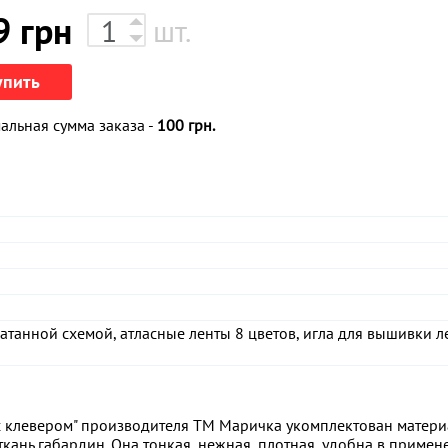
9
грн
шт.
упить
льная сумма заказа -
100 грн.
атанной схемой, атласные ленты 8 цветов, игла для вышивки л
с клевером" производителя ТМ Маричка укомплектован матер
кань габардин. Она тонкая, нежная, плотная, удобна в примен