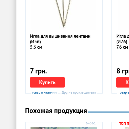
Игла для вышивания лентами
Игла 
(И56)
(И76)
5.6 см
7.6 см
7 грн.
8 гр
Купить
К
товар в наличии
Другие производители
товар 
Похожая продукция
64561
ТОП 