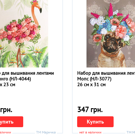
 для вышивания лентами
Набор для вышивания лен
нго (НЛ-4044)
Мопс (НЛ-3077)
x 23 см
26 см x 31 см
грн.
347 грн.
упить
Купить
наличии
ТМ Маричка
нет в наличии
ТМ М