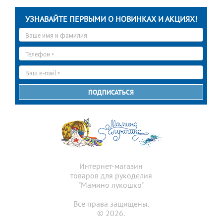
УЗНАВАЙТЕ ПЕРВЫМИ О НОВИНКАХ И АКЦИЯХ!
Ваше
имя
*
Телефон
*
E-
mail
*
ПОДПИСАТЬСЯ
Интернет-магазин
товаров для рукоделия
"Мамино лукошко"
Все права защищены.
© 2026.