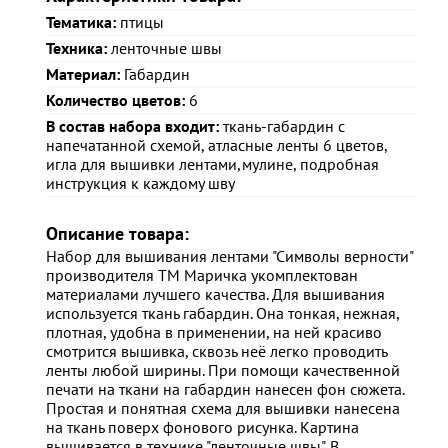
Тематика:
птицы
Техника:
ленточные швы
Материал:
Габардин
Количество цветов:
6
В состав набора входит:
ткань-габардин с
напечатанной схемой, атласные ленты 6 цветов,
игла для вышивки лентами,мулине, подробная
инструкция к каждому шву
Описание товара:
Набор для вышивания лентами "Символы верности"
производителя ТМ Маричка укомплектован
материалами лучшего качества. Для вышивания
используется ткань габардин. Она тонкая, нежная,
плотная, удобна в применении, на ней красиво
смотрится вышивка, сквозь неё легко проводить
ленты любой ширины. При помощи качественной
печати на ткани на габардин нанесен фон сюжета.
Простая и понятная схема для вышивки нанесена
на ткань поверх фонового рисунка. Картина
вышивается в технике "ленточные швы". В