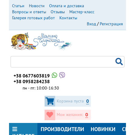
Перейти
Статьи
Новости
Оплата и доставка
к
Вопросы и ответы
Отзывы
Мастер-класс
основному
Галерея готовых работ
Контакты
содержанию
Вход
Регистрация
+38 0677603819
+38 0958284238
пн - пт: 10:00-16:30
0
Корзина пуста
0
Мои желания:
ПРОИЗВОДИТЕЛИ
НОВИНКИ
СКИ