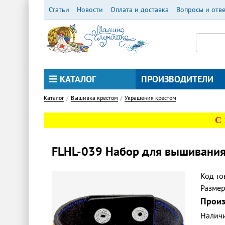
Перейти
Статьи
Новости
Оплата и доставка
Вопросы и отв
к
основному
содержанию
КАТАЛОГ
ПРОИЗВОДИТЕЛИ
Каталог
Вышивка крестом
Украшения крестом
С
FLHL-039 Набор для вышивания 
Код то
Разме
Произ
Налич