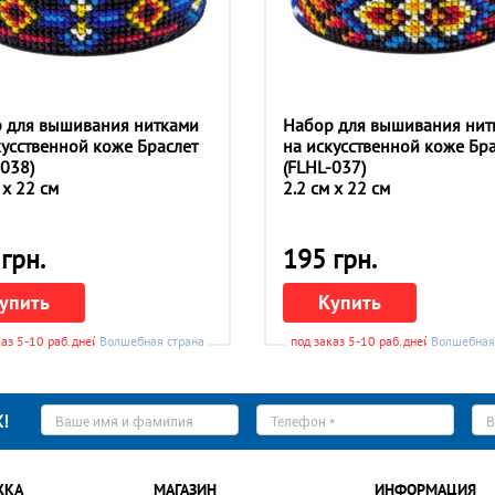
 для вышивания нитками
Набор для вышивания нит
кусственной коже Браслет
на искусственной коже Бр
-038)
(FLHL-037)
 x 22 см
2.2 см x 22 см
грн.
195 грн.
упить
Купить
каз 5-10 раб.дней
Волшебная страна
под заказ 5-10 раб.дней
Волшебная
Ваше
Телефон
E-
!
имя
*
ma
*
*
ЖКА
МАГАЗИН
ИНФОРМАЦИЯ