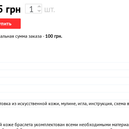
5
грн
шт.
упить
льная сумма заказа -
100 грн.
вка из искусственной кожи, мулине, игла, инструкция, схема
й коже браслета укомплектован всеми необходимыми материа