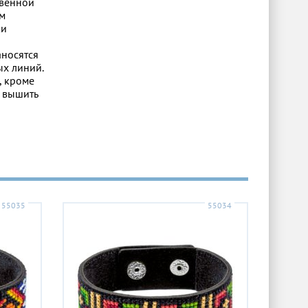
твенной
им
ки
аносятся
ых линий.
, кроме
о вышить
55035
55034