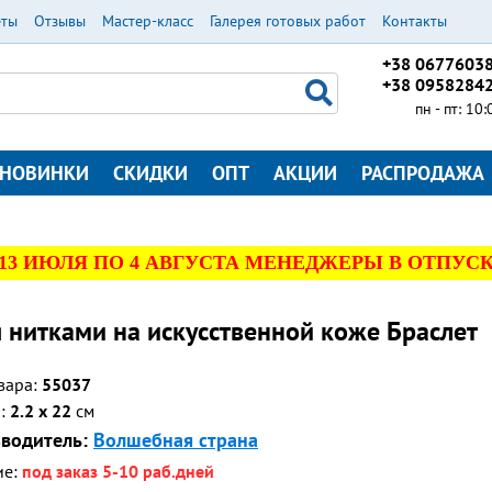
еты
Отзывы
Мастер-класс
Галерея готовых работ
Контакты
+38 0677603
+38 0958284
пн - пт: 10
НОВИНКИ
СКИДКИ
ОПТ
АКЦИИ
РАСПРОДАЖА
 13 ИЮЛЯ ПО 4 АВГУСТА МЕНЕДЖЕРЫ В ОТПУСК
нитками на искусственной коже Браслет
вара:
55037
р:
2.2 x 22
см
водитель:
Волшебная страна
ие:
под заказ 5-10 раб.дней