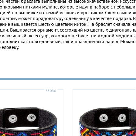
й частей браслета выполнены из высококачественной искусс
опковыми нитками мулине, которые идут в наборе с небольш
укцией по вышивке и схемой вышивки крестиком. Схема вышив
 поэтому может порадовать рукодельницу в качестве подарка. В
ение вышивается шестью цветами ниток. На браслет сначала н
кции. Вышивается орнамент, состоящий из цветных диагональн
склюзивный аксессуар, которого не будет ни у одной модницы
 дополнит как повседневный, так и праздничный наряд. Можн
человеку.
55036