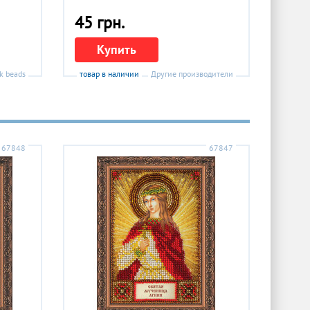
45 грн.
Купить
k beads
товар в наличии
Другие производители
67848
67847