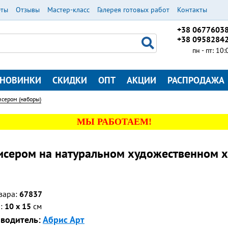
еты
Отзывы
Мастер-класс
Галерея готовых работ
Контакты
+38 0677603
+38 0958284
пн - пт: 10
НОВИНКИ
СКИДКИ
ОПТ
АКЦИИ
РАСПРОДАЖА
сером (наборы)
МЫ РАБОТАЕМ!
сером на натуральном художественном х
вара:
67837
р:
10 x 15
см
водитель:
Абрис Арт