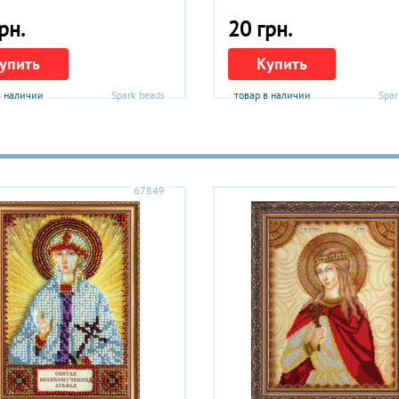
рн.
20 грн.
упить
Купить
в наличии
Spark beads
товар в наличии
Spar
67849