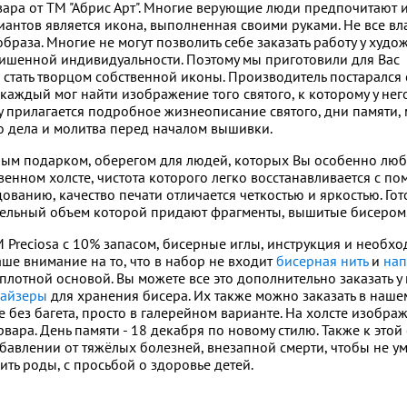
ара от ТМ "Абрис Арт". Многие верующие люди предпочитают 
иантов является икона, выполненная своими руками. Не все в
раза. Многие не могут позволить себе заказать работу у худож
лишенной индивидуальности. Поэтому мы приготовили для Вас
стать творцом собственной иконы. Производитель постарался 
ждый мог найти изображение того святого, к которому у него
у прилагается подробное жизнеописание святого, дни памяти,
го дела и молитва перед началом вышивки.
ным подарком, оберегом для людей, которых Вы особенно люб
енном холсте, чистота которого легко восстанавливается с п
ванию, качество печати отличается четкостью и яркостью. Гот
тельный объем которой придают фрагменты, вышитые бисером
 Preciosa с 10% запасом, бисерные иглы, инструкция и необх
ше внимание на то, что в набор не входит
бисерная нить
и
нап
плотной основой. Вы можете все это дополнительно заказать у 
найзеры
для хранения бисера. Их также можно заказать в наше
 без багета, просто в галерейном варианте. На холсте изобра
ара. День памяти - 18 декабря по новому стилю. Также к этой
авлении от тяжёлых болезней, внезапной смерти, чтобы не ум
ить роды, с просьбой о здоровье детей.