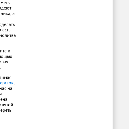
иметь
ладеют
ника, а
сделать
 есть
 молитва
ите и
омощью
овая
.
одимая
ерсток
,
нас на
м
жена
 святой
ереть