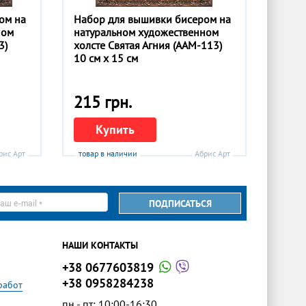
ом на
Набор для вышивки бисером на
ном
натуральном художественном
3)
холсте Святая Агния (ААМ-113)
10 см x 15 см
215 грн.
Купить
рис Арт
товар в наличии
Абрис Арт
ПОДПИСАТЬСЯ
il
НАШИ КОНТАКТЫ
+38 0677603819
+38 0958284238
работ
пн - пт: 10:00-16:30