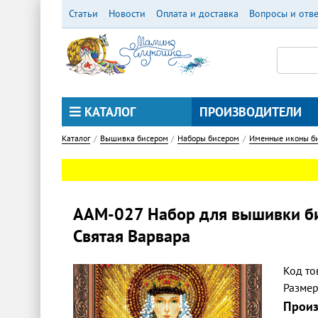
Перейти
Статьи
Новости
Оплата и доставка
Вопросы и отв
к
основному
содержанию
КАТАЛОГ
ПРОИЗВОДИТЕЛИ
Каталог
Вышивка бисером
Наборы бисером
Именные иконы би
ААМ-027 Набор для вышивки би
Святая Варвара
Код то
Разме
Произ