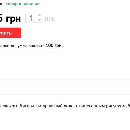
ие:
товар в наличии
5
грн
шт.
упить
льная сумма заказа -
100 грн.
чешского бисера, натуральный холст с нанесенным рисунком, 