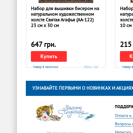
Набор для вышивки бисером на
Набор
натуральном художественном
натур
холсте Святая Агафья (АА-122)
холст
23 см x 30 см
10 см 
647 грн.
215 
Купить
К
товар в наличии
Абрис Арт
товар 
УЗНАВАЙТЕ ПЕРВЫМИ О НОВИНКАХ И АКЦИЯХ
ПОДДЕР
Оплата и
Вопросы 
Написать
Интернет-магазин