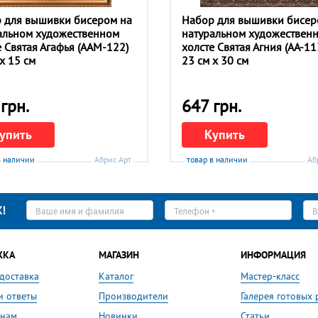
 для вышивки бисером на
Набор для вышивки бисер
альном художественном
натуральном художествен
е Святая Агафья (ААМ-122)
холсте Святая Агния (АА-11
x 15 см
23 см x 30 см
грн.
647 грн.
упить
Купить
в наличии
Абрис Арт
товар в наличии
Аб
Ваше
Телефон
E-
!
имя
*
ma
*
*
ЖКА
МАГАЗИН
ИНФОРМАЦИЯ
 доставка
Каталог
Мастер-класс
и ответы
Производители
Галерея готовых 
 нам
Новинки
Статьи