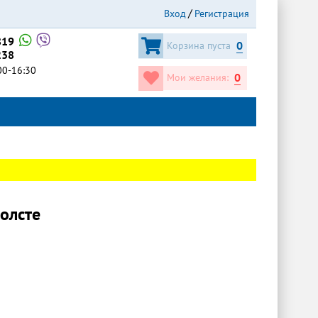
Вход
Регистрация
819
0
Корзина пуста
238
:00-16:30
0
Мои желания:
олсте