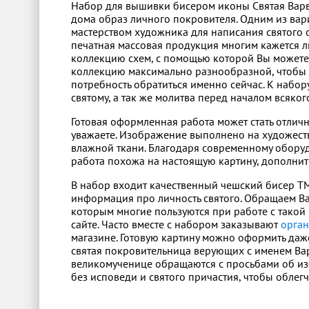
Набор для вышивки бисером иконы Святая Варв
дома образ личного покровителя. Одним из вар
мастерством художника для написания святого об
печатная массовая продукция многим кажется 
коллекцию схем, с помощью которой Вы можете 
коллекцию максимально разнообразной, чтобы ка
потребность обратиться именно сейчас. К набор
святому, а так же молитва перед началом всяко
Готовая оформленная работа может стать отлич
уважаете. Изображение выполнено на художеств
влажной ткани. Благодаря современному оборудо
работа похожа на настоящую картину, дополни
В набор входит качественный чешский бисер ТМ
информация про личность святого. Обращаем Ва
которым многие пользуются при работе с такой 
сайте. Часто вместе с набором заказывают
орга
магазине. Готовую картину можно оформить даже
святая покровительница верующих с именем Варв
великомученице обращаются с просьбами об изб
без исповеди и святого причастия, чтобы облегч