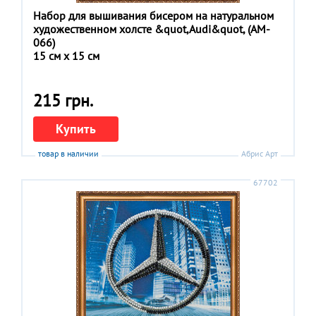
Набор для вышивания бисером на натуральном
художественном холсте &quot,Audi&quot, (АM-
066)
15 см x 15 см
215 грн.
Купить
товар в наличии
Абрис Арт
67702