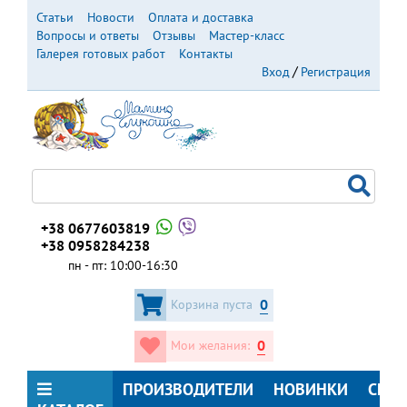
Перейти
Статьи
Новости
Оплата и доставка
к
Вопросы и ответы
Отзывы
Мастер-класс
основному
Галерея готовых работ
Контакты
содержанию
Вход
Регистрация
+38 0677603819
+38 0958284238
пн - пт: 10:00-16:30
0
Корзина пуста
0
Мои желания:
ПРОИЗВОДИТЕЛИ
НОВИНКИ
СКИ