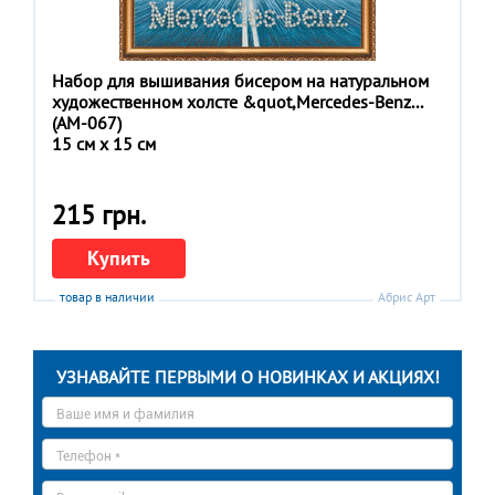
Набор для вышивания бисером на натуральном
художественном холсте &quot,Mercedes-Benz...
(АM-067)
15 см x 15 см
215 грн.
Купить
товар в наличии
Абрис Арт
УЗНАВАЙТЕ ПЕРВЫМИ О НОВИНКАХ И АКЦИЯХ!
Ваше
имя
*
Телефон
*
E-