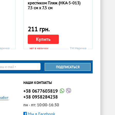
крестиком Пляж (НКА-5-013)
7.5 см x 7.5 см
211 грн.
Купить
аричка
нет в наличии
ТМ Маричка
ПОДПИСАТЬСЯ
il
НАШИ КОНТАКТЫ
+38 0677603819
+38 0958284238
работ
пн - пт: 10:00-16:30
Мы в Facebook