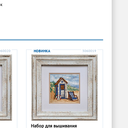
ок
060020
НОВИНКА
3060019
Набор для вышивания