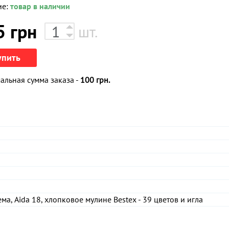
ие:
товар в наличии
5
грн
шт.
упить
льная сумма заказа -
100 грн.
ма, Aida 18, хлопковое мулине Bestex - 39 цветов и игла