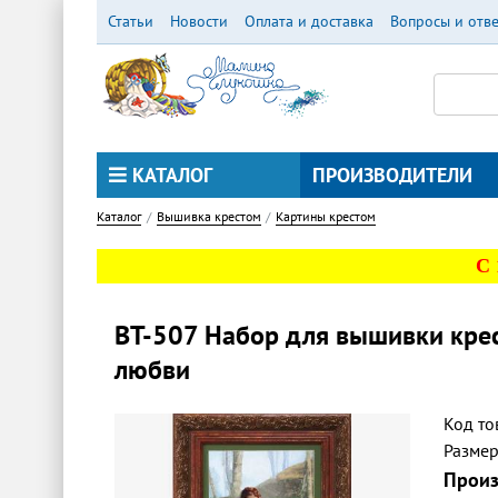
Перейти
Статьи
Новости
Оплата и доставка
Вопросы и отв
к
основному
содержанию
КАТАЛОГ
ПРОИЗВОДИТЕЛИ
Каталог
Вышивка крестом
Картины крестом
С
ВТ-507 Набор для вышивки крес
любви
Код то
Разме
Произ