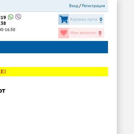
Вход
Регистрация
819
0
Корзина пуста
238
:00-16:30
0
Мои желания:
Е!
от