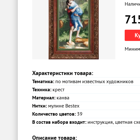
Налич
71
К
Минима
Характеристики товара:
Тематика:
по мотивам известных художников
Техника:
крест
Материал:
канва
Нитки:
мулине Bestex
Количество цветов:
39
В состав набора входит:
инструкция, цветная схе
Описание товара: