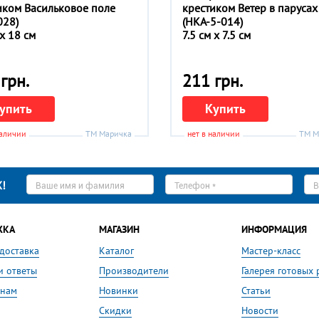
иком Васильковое поле
крестиком Ветер в парусах
028)
(НКА-5-014)
x 18 см
7.5 см x 7.5 см
грн.
211 грн.
упить
Купить
наличии
ТМ Маричка
нет в наличии
ТМ М
Ваше
Телефон
E-
!
имя
*
ma
*
*
ЖКА
МАГАЗИН
ИНФОРМАЦИЯ
 доставка
Каталог
Мастер-класс
и ответы
Производители
Галерея готовых 
 нам
Новинки
Статьи
Скидки
Новости