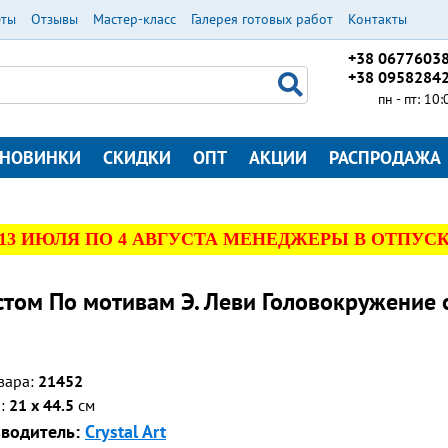
еты
Отзывы
Мастер-класс
Галерея готовых работ
Контакты
+38 0677603
+38 0958284
пн - пт: 10
НОВИНКИ
СКИДКИ
ОПТ
АКЦИИ
РАСПРОДАЖА
 13 ИЮЛЯ ПО 4 АВГУСТА МЕНЕДЖЕРЫ В ОТПУСК
том По мотивам Э. Леви Головокружение 
вара:
21452
р:
21 x 44.5
см
водитель:
Crystal Art