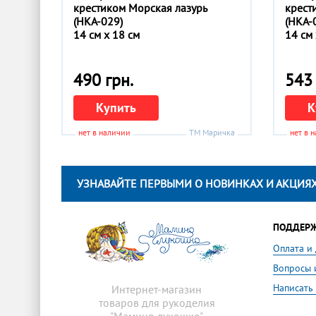
крестиком Морская лазурь
крест
(НКА-029)
(НКА-
14 см x 18 см
14 см 
490 грн.
543 
Купить
К
нет в наличии
ТМ Маричка
нет в 
УЗНАВАЙТЕ ПЕРВЫМИ О НОВИНКАХ И АКЦИЯХ
ПОДДЕР
Оплата и
Вопросы 
Написать
Интернет-магазин
товаров для рукоделия