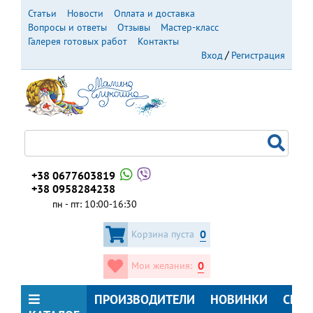
Перейти
Статьи
Новости
Оплата и доставка
к
Вопросы и ответы
Отзывы
Мастер-класс
основному
Галерея готовых работ
Контакты
содержанию
Вход
Регистрация
+38 0677603819
+38 0958284238
пн - пт: 10:00-16:30
0
Корзина пуста
0
Мои желания:
ПРОИЗВОДИТЕЛИ
НОВИНКИ
СКИ