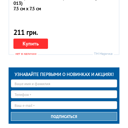
013)
7.5 см x 7.5 см
211 грн.
Купить
нет в наличии
ТМ Маричка
УЗНАВАЙТЕ ПЕРВЫМИ О НОВИНКАХ И АКЦИЯХ!
Ваше
имя
*
Телефон
*
E-
mail
*
ПОДПИСАТЬСЯ