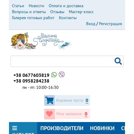
Перейти
Статьи
Новости
Оплата и доставка
к
Вопросы и ответы
Отзывы
Мастер-класс
основному
Галерея готовых работ
Контакты
содержанию
Вход
Регистрация
+38 0677603819
+38 0958284238
пн - пт: 10:00-16:30
0
Корзина пуста
0
Мои желания:
ПРОИЗВОДИТЕЛИ
НОВИНКИ
СКИ