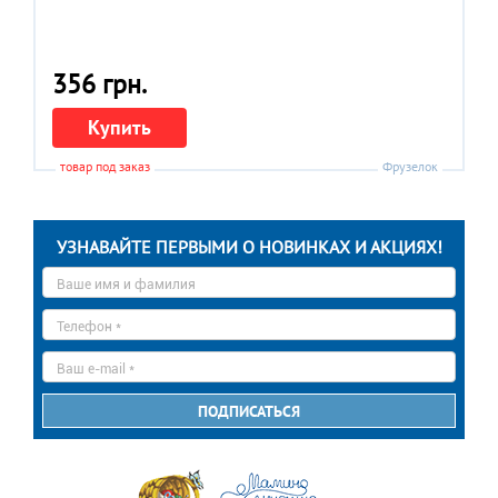
356 грн.
Купить
товар под заказ
Фрузелок
УЗНАВАЙТЕ ПЕРВЫМИ О НОВИНКАХ И АКЦИЯХ!
Ваше
имя
*
Телефон
*
E-
mail
*
ПОДПИСАТЬСЯ