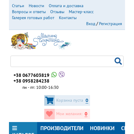
Перейти
Статьи
Новости
Оплата и доставка
к
Вопросы и ответы
Отзывы
Мастер-класс
основному
Галерея готовых работ
Контакты
содержанию
Вход
Регистрация
+38 0677603819
+38 0958284238
пн - пт: 10:00-16:30
0
Корзина пуста
0
Мои желания:
ПРОИЗВОДИТЕЛИ
НОВИНКИ
СКИ