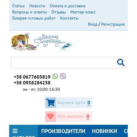
Перейти
Статьи
Новости
Оплата и доставка
к
Вопросы и ответы
Отзывы
Мастер-класс
основному
Галерея готовых работ
Контакты
содержанию
Вход
Регистрация
+38 0677603819
+38 0958284238
пн - пт: 10:00-16:30
0
Корзина пуста
0
Мои желания:
ПРОИЗВОДИТЕЛИ
НОВИНКИ
СКИ