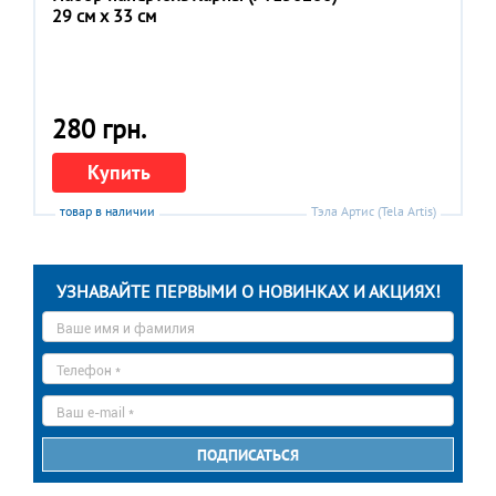
29 см x 33 см
280 грн.
Купить
товар в наличии
Тэла Артис (Tela Artis)
УЗНАВАЙТЕ ПЕРВЫМИ О НОВИНКАХ И АКЦИЯХ!
Ваше
имя
*
Телефон
*
E-
mail
*
ПОДПИСАТЬСЯ