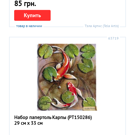
85 грн.
Купить
товар в наличии
Тэла Артис (Tela Artis)
63719
Набор папертоль Карпы (РТ150286)
29 см x 33 см