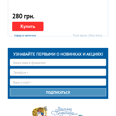
280 грн.
Купить
товар в наличии
Тэла Артис (Tela Artis)
УЗНАВАЙТЕ ПЕРВЫМИ О НОВИНКАХ И АКЦИЯХ!
Ваше
имя
*
Телефон
*
E-
mail
*
ПОДПИСАТЬСЯ