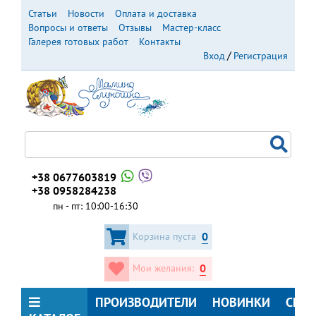
Перейти
Статьи
Новости
Оплата и доставка
к
Вопросы и ответы
Отзывы
Мастер-класс
основному
Галерея готовых работ
Контакты
содержанию
Вход
Регистрация
+38 0677603819
+38 0958284238
пн - пт: 10:00-16:30
0
Корзина пуста
0
Мои желания:
ПРОИЗВОДИТЕЛИ
НОВИНКИ
СКИ