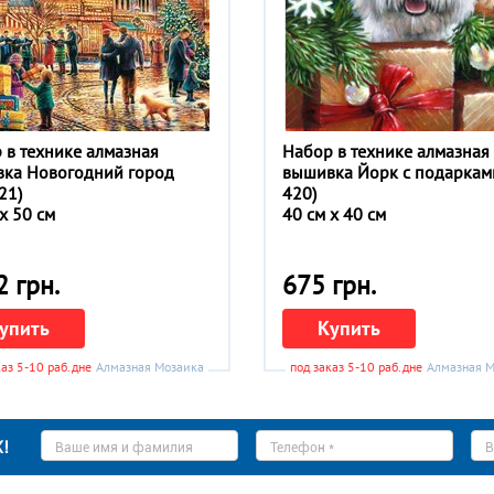
 в технике алмазная
Набор в технике алмазная
ка Новогодний город
вышивка Йорк с подаркам
21)
420)
x 50 см
40 см x 40 см
 грн.
675 грн.
упить
Купить
каз 5-10 раб.дней
Алмазная Мозаика
под заказ 5-10 раб.дней
Алмазная 
Ваше
Телефон
E-
!
имя
*
ma
*
*