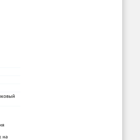
тиковый
ия
к на