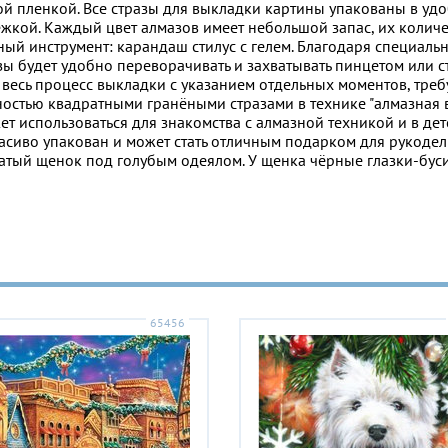
й пленкой. Все стразы для выкладки картины упакованы в уд
жкой. Каждый цвет алмазов имеет небольшой запас, их количе
ый инструмент: карандаш стилус с гелем.
Благодаря специаль
ы будет удобно переворачивать и захватывать пинцетом или с
весь процесс выкладки с указанием отдельных моментов, тре
остью квадратными гранёными стразами в технике "алмазная 
т использоваться для знакомства с алмазной техникой и в де
асиво упакован и может стать отличным подарком для рукодел
тый щенок под голубым одеялом. У щенка чёрные глазки-бус
65456