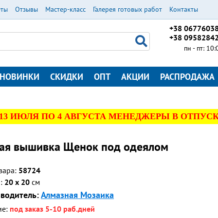
еты
Отзывы
Мастер-класс
Галерея готовых работ
Контакты
+38 0677603
+38 0958284
пн - пт: 10
НОВИНКИ
СКИДКИ
ОПТ
АКЦИИ
РАСПРОДАЖА
 13 ИЮЛЯ ПО 4 АВГУСТА МЕНЕДЖЕРЫ В ОТПУСК
ная вышивка Щенок под одеялом
вара:
58724
р:
20 x 20
см
водитель:
Алмазная Мозаика
ие:
под заказ 5-10 раб.дней