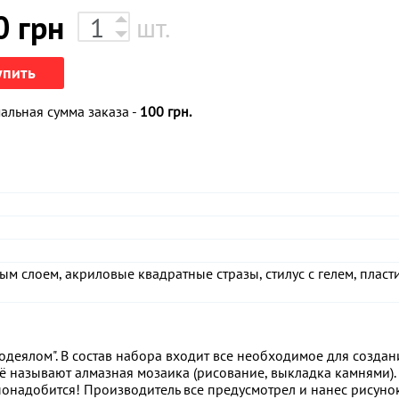
0
грн
шт.
упить
льная сумма заказа -
100 грн.
вым слоем, акриловые квадратные стразы, стилус с гелем, плас
одеялом". В состав набора входит все необходимое для создан
ё называют алмазная мозаика (рисование, выкладка камнями).
понадобится! Производитель все предусмотрел и нанес рисуно