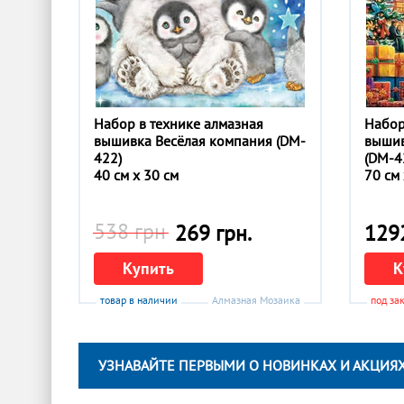
Набор в технике алмазная
Набор
вышивка Весёлая компания (DM-
вышив
422)
(DM-4
40 см x 30 см
70 см 
538 грн
269 грн.
1292
Купить
К
товар в наличии
Алмазная Мозаика
под за
УЗНАВАЙТЕ ПЕРВЫМИ О НОВИНКАХ И АКЦИЯХ