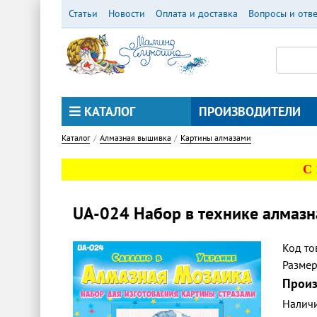
Перейти
Статьи
Новости
Оплата и доставка
Вопросы и отв
к
основному
содержанию
КАТАЛОГ
ПРОИЗВОДИТЕЛИ
Каталог
Алмазная вышивка
Картины алмазами
С
UA-024 Набор в технике алмаз
Код то
Разме
Произ
Налич