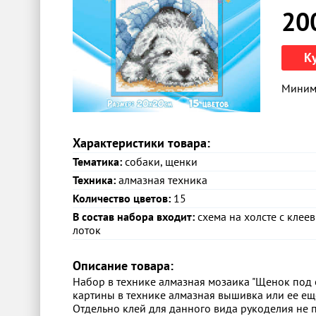
20
К
Минима
Характеристики товара:
Тематика:
собаки, щенки
Техника:
алмазная техника
Количество цветов:
15
В состав набора входит:
схема на холсте с клее
лоток
Описание товара:
Набор в технике алмазная мозаика "Щенок под 
картины в технике алмазная вышивка или ее ещ
Отдельно клей для данного вида рукоделия не 