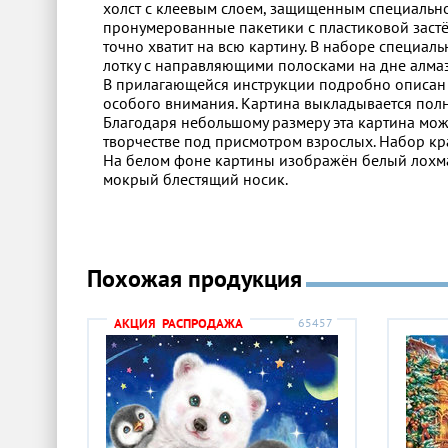
холст с клеевым слоем, защищенным специально
пронумерованные пакетики с пластиковой застё
точно хватит на всю картину.
В наборе специальн
лотку с направляющими полосками на дне алмаз
В прилагающейся инструкции подробно описан 
особого внимания. Картина выкладывается полн
Благодаря небольшому размеру эта картина може
творчестве под присмотром взрослых. Набор кр
На белом фоне картины изображён белый лохма
мокрый блестящий носик.
Похожая продукция
АКЦИЯ
РАСПРОДАЖА
65457