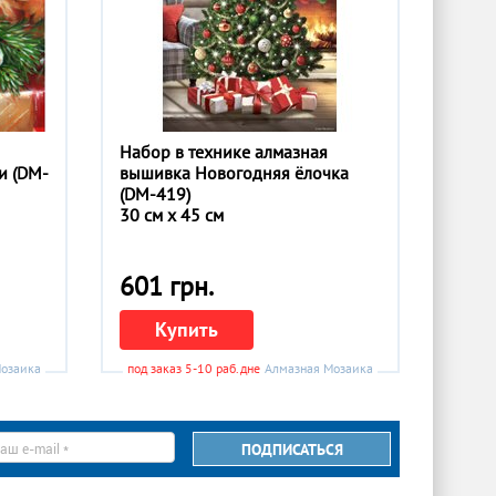
Набор в технике алмазная
и (DM-
вышивка Новогодняя ёлочка
(DM-419)
30 см x 45 см
601 грн.
Купить
Мозаика
под заказ 5-10 раб.дней
Алмазная Мозаика
ПОДПИСАТЬСЯ
il