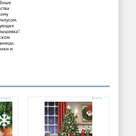
обные
ства
ному
тилусом.
бующих
вышивка".
тском
ьницы.
инки и
65455
65454