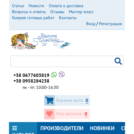
Перейти
Статьи
Новости
Оплата и доставка
к
Вопросы и ответы
Отзывы
Мастер-класс
основному
Галерея готовых работ
Контакты
содержанию
Вход
Регистрация
+38 0677603819
+38 0958284238
пн - пт: 10:00-16:30
0
Корзина пуста
0
Мои желания:
ПРОИЗВОДИТЕЛИ
НОВИНКИ
СКИ