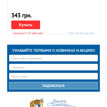
343 грн.
Купить
под заказ 5-10 раб.дней
Biser-Art (Бисер-Арт)
УЗНАВАЙТЕ ПЕРВЫМИ О НОВИНКАХ И АКЦИЯХ!
Ваше
имя
*
Телефон
*
E-
mail
*
ПОДПИСАТЬСЯ