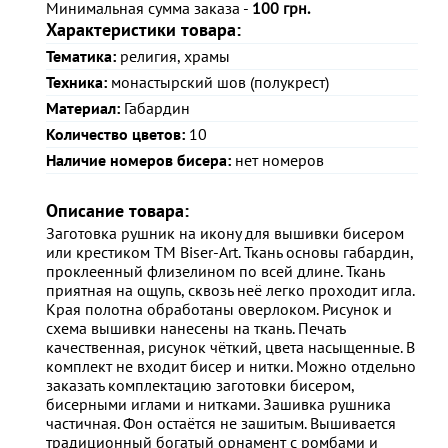
Минимальная сумма заказа -
100 грн.
Характеристики товара:
Тематика:
религия, храмы
Техника:
монастырский шов (полукрест)
Материал:
Габардин
Количество цветов:
10
Наличие номеров бисера:
нет номеров
Описание товара:
Заготовка рушник на икону для вышивки бисером
или крестиком ТМ Biser-Art. Ткань основы габардин,
проклеенный флизелином по всей длине. Ткань
приятная на ощупь, сквозь неё легко проходит игла.
Края полотна обработаны оверлоком. Рисунок и
схема вышивки нанесены на ткань. Печать
качественная, рисунок чёткий, цвета насыщенные. В
комплект не входит бисер и нитки. Можно отдельно
заказать комплектацию заготовки бисером,
бисерными иглами и нитками. Зашивка рушника
частичная. Фон остаётся не зашитым. Вышивается
традиционный богатый орнамент с ромбами и