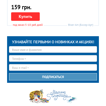
159 грн.
Купить
под заказ 5-10 раб.дней
Biser-Art (Бисер-Арт)
УЗНАВАЙТЕ ПЕРВЫМИ О НОВИНКАХ И АКЦИЯХ!
Ваше
имя
*
Телефон
*
E-
mail
*
ПОДПИСАТЬСЯ