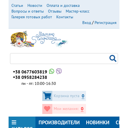
Перейти
Статьи
Новости
Оплата и доставка
к
Вопросы и ответы
Отзывы
Мастер-класс
основному
Галерея готовых работ
Контакты
содержанию
Вход
Регистрация
+38 0677603819
+38 0958284238
пн - пт: 10:00-16:30
0
Корзина пуста
0
Мои желания:
ПРОИЗВОДИТЕЛИ
НОВИНКИ
СКИ