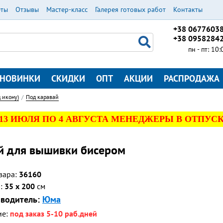
еты
Отзывы
Мастер-класс
Галерея готовых работ
Контакты
+38 0677603
+38 0958284
пн - пт: 10
НОВИНКИ
СКИДКИ
ОПТ
АКЦИИ
РАСПРОДАЖА
 икону)
Под каравай
 13 ИЮЛЯ ПО 4 АВГУСТА МЕНЕДЖЕРЫ В ОТПУСК
й для вышивки бисером
вара:
36160
р:
35 x 200
см
водитель:
Юма
ие:
под заказ 5-10 раб.дней