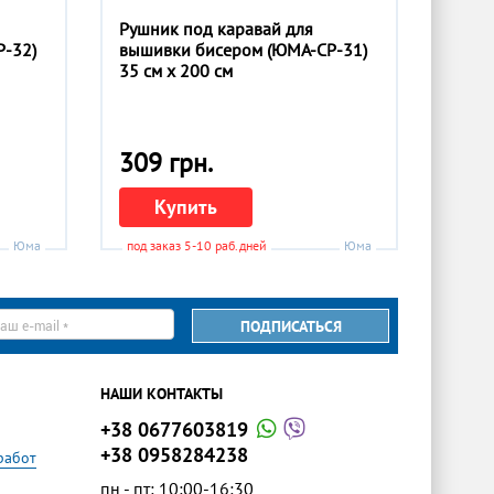
Рушник под каравай для
-32)
вышивки бисером (ЮМА-СР-31)
35 см x 200 см
309 грн.
Купить
Юма
под заказ 5-10 раб.дней
Юма
ПОДПИСАТЬСЯ
il
НАШИ КОНТАКТЫ
+38 0677603819
+38 0958284238
работ
пн - пт: 10:00-16:30