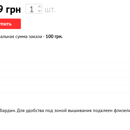
9
грн
шт.
упить
льная сумма заказа -
100 грн.
абардин. Для удобства под зоной вышивания подклеен флизели