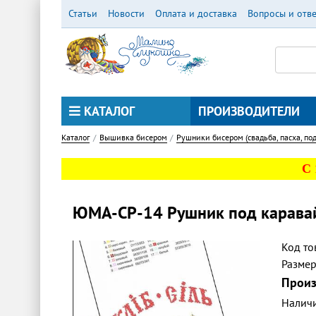
Перейти
Статьи
Новости
Оплата и доставка
Вопросы и отв
к
основному
содержанию
КАТАЛОГ
ПРОИЗВОДИТЕЛИ
Каталог
Вышивка бисером
Рушники бисером (свадьба, пасха, под
С
ЮМА-СР-14 Рушник под карава
Код то
Разме
Произ
Налич