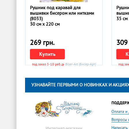
Рушник под каравай для
Рушни
вышивки бисером или нитками
вышив
(8033)
35 см
30 см x 220 см
269 грн.
309 
Купить
К
под заказ 5-10 раб.дней
Biser-Art (Бисер-Арт)
под за
УЗНАВАЙТЕ ПЕРВЫМИ О НОВИНКАХ И АКЦИЯХ
ПОДДЕР
Оплата и
Вопросы 
Написать
Интернет-магазин