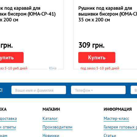
к под каравай для
Рушник под каравай для
ки бисером (ЮМА-СР-41)
вышивки бисером (ЮМА-СР
 x 200 см
35 см x 200 см
грн.
309 грн.
упить
Купить
каз 5-10 раб.дней
Юма
под заказ 5-10 раб.дней
Ваше
Телефон
E-
!
имя
*
ma
*
*
ЖКА
МАГАЗИН
ИНФОРМАЦИЯ
 доставка
Каталог
Мастер-класс
и ответы
Производители
Галерея готовых 
 нам
Новинки
Статьи