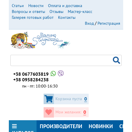
Перейти
Статьи
Новости
Оплата и доставка
к
Вопросы и ответы
Отзывы
Мастер-класс
основному
Галерея готовых работ
Контакты
содержанию
Вход
Регистрация
+38 0677603819
+38 0958284238
пн - пт: 10:00-16:30
0
Корзина пуста
0
Мои желания:
ПРОИЗВОДИТЕЛИ
НОВИНКИ
СКИ