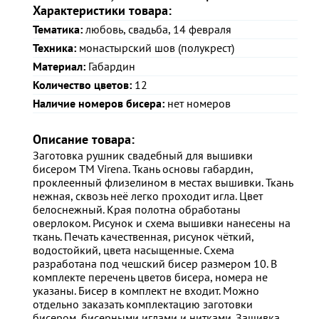
Характеристики товара:
Тематика:
любовь, свадьба, 14 февраля
Техника:
монастырский шов (полукрест)
Материал:
Габардин
Количество цветов:
12
Наличие номеров бисера:
нет номеров
Описание товара:
Заготовка рушник свадебный для вышивки
бисером ТМ Virena. Ткань основы габардин,
проклеенный флизелином в местах вышивки. Ткань
нежная, сквозь неё легко проходит игла. Цвет
белоснежный. Края полотна обработаны
оверлоком. Рисунок и схема вышивки нанесены на
ткань. Печать качественная, рисунок чёткий,
водостойкий, цвета насыщенные. Схема
разработана под чешский бисер размером 10. В
комплекте перечень цветов бисера, номера не
указаны. Бисер в комплект не входит. Можно
отдельно заказать комплектацию заготовки
бисером, бисерными иглами и нитками. Зашивка