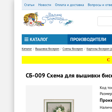
Перейти
Статьи
Новости
Оплата и доставка
Вопросы и отв
к
основному
содержанию
КАТАЛОГ
ПРОИЗВОДИТЕЛИ
Каталог
Вышивка бисером
Схемы бисером
Картины бисером (
С
СБ-009 Схема для вышивки бис
Код то
Разме
Произ
Налич