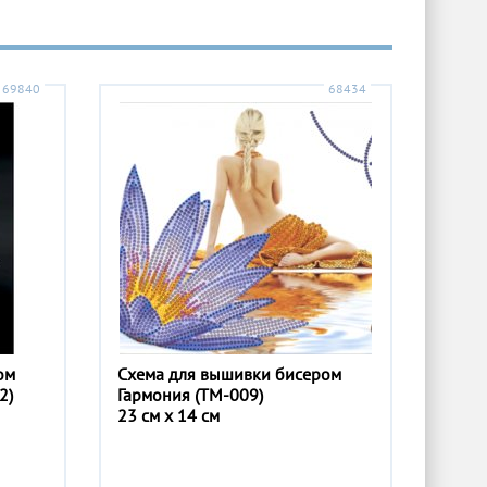
69840
68434
ом
Схема для вышивки бисером
2)
Гармония (ТМ-009)
23 см x 14 см