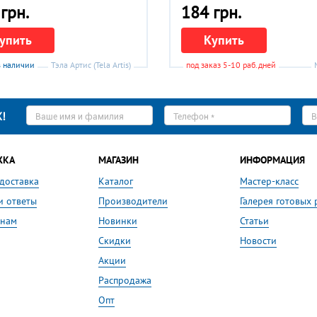
грн.
184 грн.
упить
Купить
в наличии
Тэла Артис (Tela Artis)
под заказ 5-10 раб.дней
Ваше
Телефон
E-
!
имя
*
ma
*
*
ЖКА
МАГАЗИН
ИНФОРМАЦИЯ
 доставка
Каталог
Мастер-класс
и ответы
Производители
Галерея готовых 
 нам
Новинки
Статьи
Скидки
Новости
Акции
Распродажа
Опт