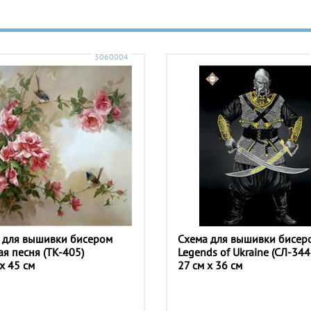
3060004
 для вышивки бисером
Схема для вышивки бисер
ая песня (ТК-405)
Legends of Ukraine (СЛ-344
x 45 см
27 см x 36 см