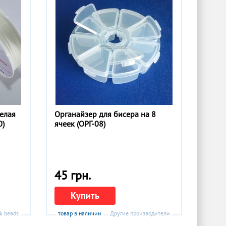
белая
Органайзер для бисера на 8
0)
ячеек (ОРГ-08)
45 грн.
Купить
k beads
товар в наличии
Другие производители