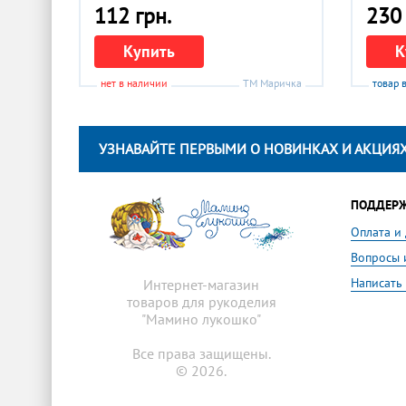
112 грн.
230 
Купить
К
нет в наличии
ТМ Маричка
товар 
УЗНАВАЙТЕ ПЕРВЫМИ О НОВИНКАХ И АКЦИЯХ
ПОДДЕР
Оплата и
Вопросы 
Написать
Интернет-магазин
товаров для рукоделия
"Мамино лукошко"
Все права защищены.
© 2026.