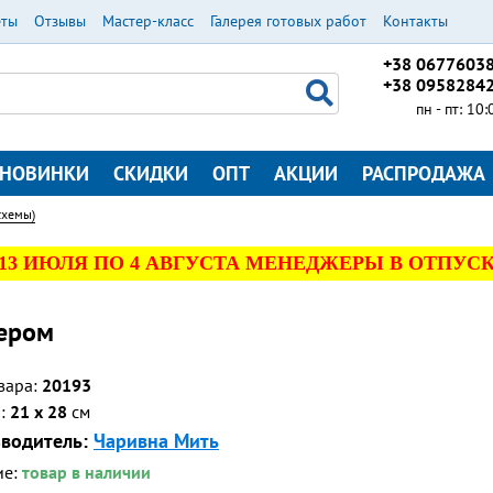
еты
Отзывы
Мастер-класс
Галерея готовых работ
Контакты
+38 0677603
+38 0958284
пн - пт: 10
НОВИНКИ
СКИДКИ
ОПТ
АКЦИИ
РАСПРОДАЖА
схемы)
 13 ИЮЛЯ ПО 4 АВГУСТА МЕНЕДЖЕРЫ В ОТПУСК
ером
вара:
20193
р:
21 x 28
см
водитель:
Чаривна Мить
ие:
товар в наличии