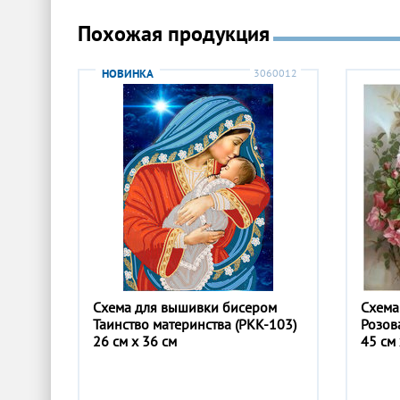
Похожая продукция
НОВИНКА
3060012
Схема для вышивки бисером
Схема
Таинство материнства (РКК-103)
Розов
26 см x 36 см
45 см 