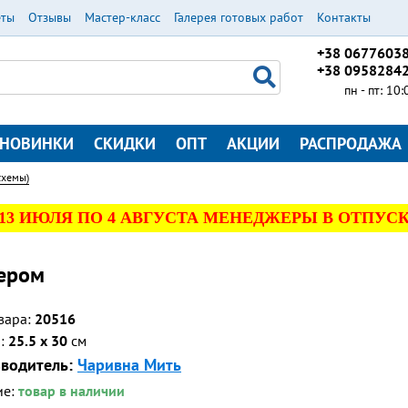
еты
Отзывы
Мастер-класс
Галерея готовых работ
Контакты
+38 0677603
+38 0958284
пн - пт: 10
НОВИНКИ
СКИДКИ
ОПТ
АКЦИИ
РАСПРОДАЖА
схемы)
 13 ИЮЛЯ ПО 4 АВГУСТА МЕНЕДЖЕРЫ В ОТПУСК
ером
вара:
20516
р:
25.5 x 30
см
водитель:
Чаривна Мить
ие:
товар в наличии