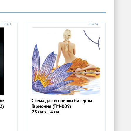
69840
68434
ом
Схема для вышивки бисером
2)
Гармония (ТМ-009)
23 см x 14 см