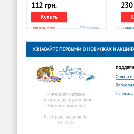
112 грн.
230 
Купить
К
нет в наличии
ТМ Маричка
товар 
УЗНАВАЙТЕ ПЕРВЫМИ О НОВИНКАХ И АКЦИЯХ
ПОДДЕР
Оплата и
Вопросы 
Написать
Интернет-магазин
товаров для рукоделия
"Мамино лукошко"
Все права защищены.
© 2026.