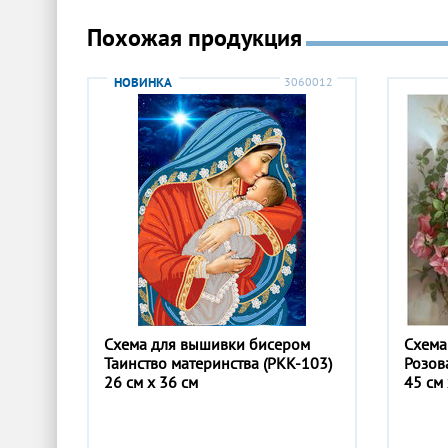
Похожая продукция
НОВИНКА
3060012
Схема для вышивки бисером
Схема
Таинство материнства (РКК-103)
Розов
26 см x 36 см
45 см 