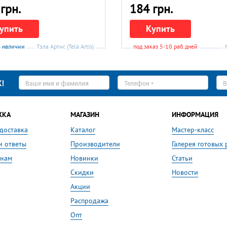
грн.
184 грн.
упить
Купить
в наличии
Тэла Артис (Tela Artis)
под заказ 5-10 раб.дней
Ваше
Телефон
E-
!
имя
*
ma
*
*
ЖКА
МАГАЗИН
ИНФОРМАЦИЯ
 доставка
Каталог
Мастер-класс
и ответы
Производители
Галерея готовых 
 нам
Новинки
Статьи
Скидки
Новости
Акции
Распродажа
Опт