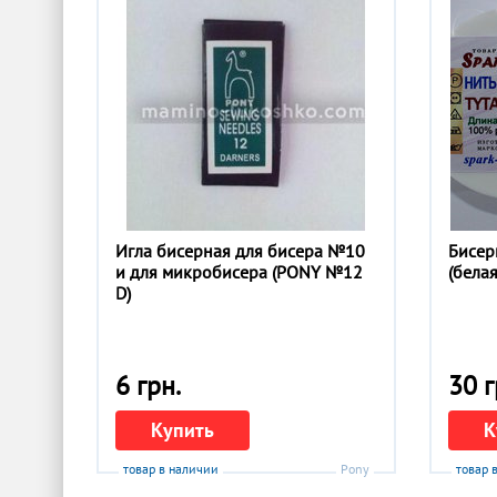
Игла бисерная для бисера №10
Бисер
и для микробисера (PONY №12
(бела
D)
6 грн.
30 г
Купить
К
товар в наличии
Pony
товар 