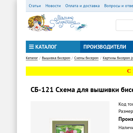
Перейти
Статьи
Новости
Оплата и доставка
Вопросы и отв
к
основному
содержанию
КАТАЛОГ
ПРОИЗВОДИТЕЛИ
Каталог
Вышивка бисером
Схемы бисером
Картины бисером (
С
СБ-121 Схема для вышивки бис
Код то
Разме
Произ
Налич