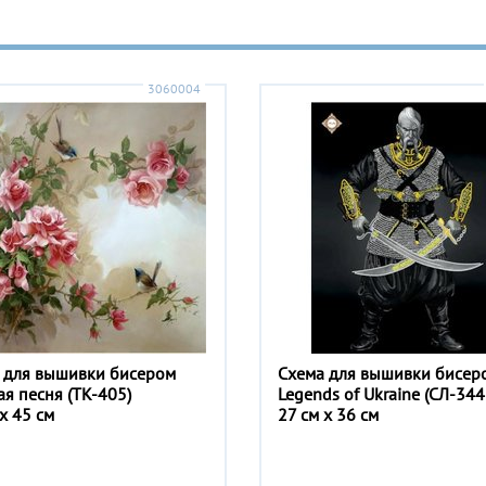
3060004
 для вышивки бисером
Схема для вышивки бисер
ая песня (ТК-405)
Legends of Ukraine (СЛ-344
x 45 см
27 см x 36 см