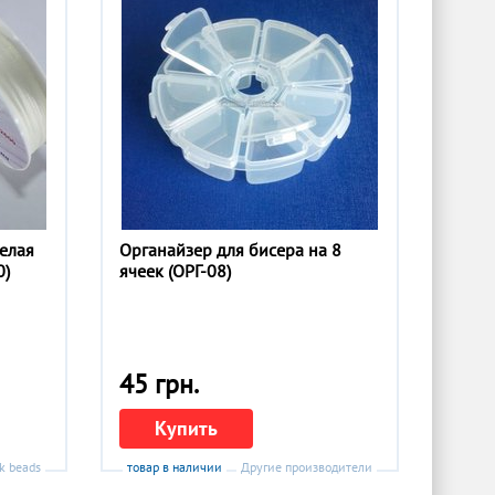
белая
Органайзер для бисера на 8
0)
ячеек (ОРГ-08)
45 грн.
Купить
k beads
товар в наличии
Другие производители