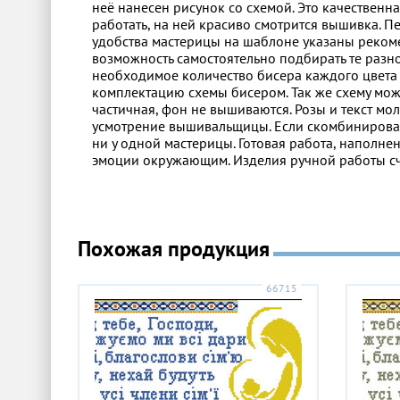
неё нанесен рисунок со схемой. Это качественн
работать, на ней красиво смотрится вышивка. Пе
удобства мастерицы на шаблоне указаны рекомен
возможность самостоятельно подбирать те разно
необходимое количество бисера каждого цвета в
комплектацию схемы бисером. Так же схему мож
частичная, фон не вышиваются. Розы и текст м
усмотрение вышивальщицы. Если скомбинировать 
ни у одной мастерицы. Готовая работа, наполн
эмоции окружающим. Изделия ручной работы сч
Похожая продукция
66715