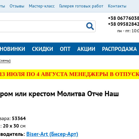
еты
Отзывы
Мастер-класс
Галерея готовых работ
Контакты
+38 0677603
+38 0958284
пн - пт: 10
НОВИНКИ
СКИДКИ
ОПТ
АКЦИИ
РАСПРОДАЖА
схемы)
 13 ИЮЛЯ ПО 4 АВГУСТА МЕНЕДЖЕРЫ В ОТПУСК
ром или крестом Молитва Отче Наш
вара:
53364
р:
20 x 30
см
водитель:
Biser-Art (Бисер-Арт)