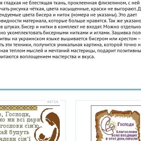
ая гладкая не блестящая ткань, проклеенная флизелином, с ней
чать рисунка чёткая, цвета насыщенные, краски не выгорают. 
дуемые цвета бисера и ниток (номера не указаны). Это дает
видности материала, которые больше нравятся. Так же указан
 штуках. Бисер и нитки в комплект не входят. Можно отдельно
но укомплектовать бисерными нитками и иглами. Зашивка пол
олитвы на украинском языке вышивается бисером или крестом –
эти техники, получится уникальная картина, которой точно н
енная теплом мыслей и мечтаний мастерицы, подарит позитивн
итаются воплощением мастерства и вкуса.
66714