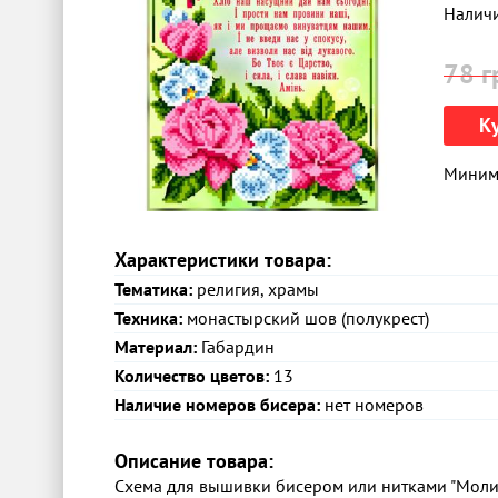
Налич
78 г
К
Минима
Характеристики товара:
Тематика:
религия, храмы
Техника:
монастырский шов (полукрест)
Материал:
Габардин
Количество цветов:
13
Наличие номеров бисера:
нет номеров
Описание товара:
Схема для вышивки бисером или нитками "Молит