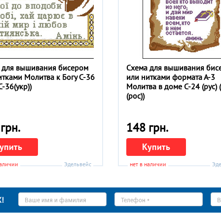
 для вышивания бисером
Схема для вышивания бис
итками Молитва к Богу С-36
или нитками формата А-3
(С-36(укр))
Молитва в доме С-24 (рус) 
(рос))
грн.
148 грн.
упить
Купить
наличии
Эдельвейс
нет в наличии
Эд
Ваше
Телефон
E-
!
имя
*
ma
*
*