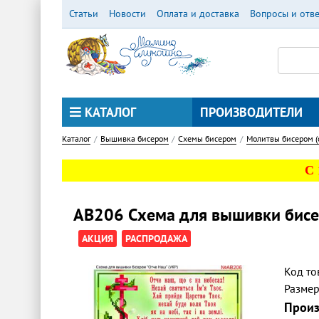
Перейти
Статьи
Новости
Оплата и доставка
Вопросы и отв
к
основному
содержанию
КАТАЛОГ
ПРОИЗВОДИТЕЛИ
Каталог
Вышивка бисером
Схемы бисером
Молитвы бисером (
С
АВ206 Схема для вышивки бисе
АКЦИЯ
РАСПРОДАЖА
Код то
Разме
Произ