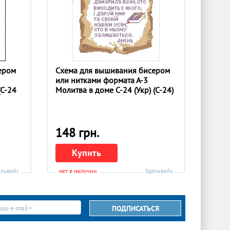
ером
Схема для вышивания бисером
или нитками формата А-3
(С-24
Молитва в доме С-24 (Укр) (С-24)
148 грн.
Купить
ельвейс
нет в наличии
Эдельвейс
ПОДПИСАТЬСЯ
il