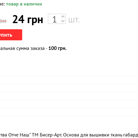
ие:
товар в наличии
24
грн
шт.
рн
упить
льная сумма заказа -
100 грн.
ва Отче Наш" ТМ Бисер-Арт. Основа для вышивки ткань габард