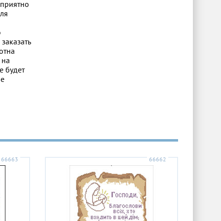
 приятно
Для
о
 заказать
отна
 на
е будет
ые
66663
66662