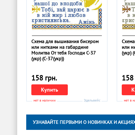
Схема для вышивания бисером
Схема
или нитками на габардине
или н
Молитва От тебя Господи С-37
(укр) 
(укр) (С-37(укр))
158 грн.
158 
Купить
К
нет в наличии
Эдельвейс
нет в 
УЗНАВАЙТЕ ПЕРВЫМИ О НОВИНКАХ И АКЦИЯХ