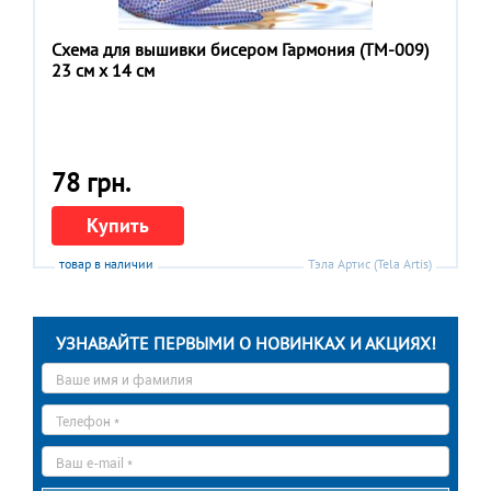
Схема для вышивки бисером Гармония (ТМ-009)
23 см x 14 см
78 грн.
Купить
товар в наличии
Тэла Артис (Tela Artis)
УЗНАВАЙТЕ ПЕРВЫМИ О НОВИНКАХ И АКЦИЯХ!
Ваше
имя
*
Телефон
*
E-
mail