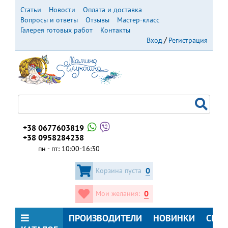
Перейти
Статьи
Новости
Оплата и доставка
к
Вопросы и ответы
Отзывы
Мастер-класс
основному
Галерея готовых работ
Контакты
содержанию
Вход
Регистрация
+38 0677603819
+38 0958284238
пн - пт: 10:00-16:30
0
Корзина пуста
0
Мои желания:
ПРОИЗВОДИТЕЛИ
НОВИНКИ
СКИ