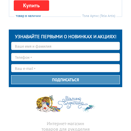
Купить
товар в наличии
Тэла Артис (Tela Artis)
УЗНАВАЙТЕ ПЕРВЫМИ О НОВИНКАХ И АКЦИЯХ!
Ваше
имя
*
Телефон
*
E-
mail
*
ПОДПИСАТЬСЯ
Интернет-магазин
товаров для рукоделия