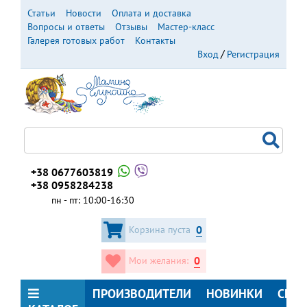
Перейти
Статьи
Новости
Оплата и доставка
к
Вопросы и ответы
Отзывы
Мастер-класс
основному
Галерея готовых работ
Контакты
содержанию
Вход
Регистрация
+38 0677603819
+38 0958284238
пн - пт: 10:00-16:30
0
Корзина пуста
0
Мои желания:
ПРОИЗВОДИТЕЛИ
НОВИНКИ
СКИ