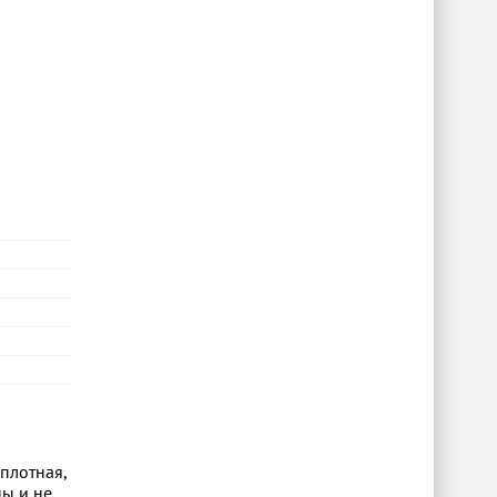
плотная,
ы и не