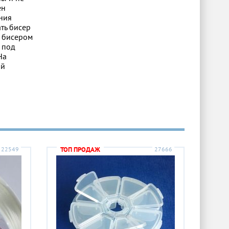
ен
ния
ть бисер
м бисером
 под
На
ый
22549
ТОП ПРОДАЖ
27666