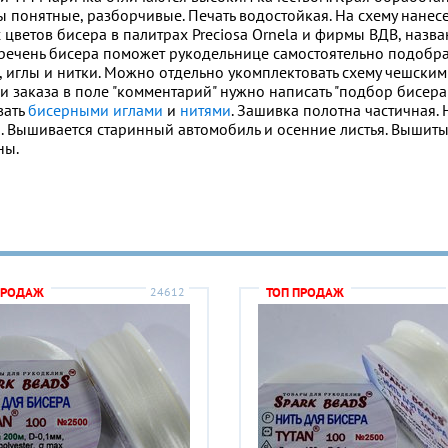
 понятные, разборчивые. Печать водостойкая. На схему нанес
ветов бисера в палитрах Preciosa Ornela и фирмы ВДВ, назва
Перечень бисера поможет рукодельнице самостоятельно подобра
р, иглы и нитки. Можно отдельно укомплектовать схему чешски
и заказа в поле "комментарий" нужно написать "подбор бисера
вать
бисерными иглами
и
нитями
. Зашивка полотна частичная. 
н. Вышивается старинный автомобиль и осенние листья. Вышит
ны.
ПРОДАЖ
24612
ТОП ПРОДАЖ