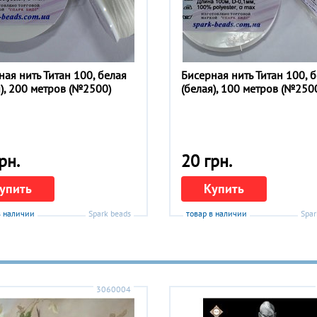
ная нить Титан 100, белая
Бисерная нить Титан 100, 
я), 200 метров (№2500)
(белая), 100 метров (№250
рн.
20 грн.
упить
Купить
в наличии
Spark beads
товар в наличии
Spar
3060004