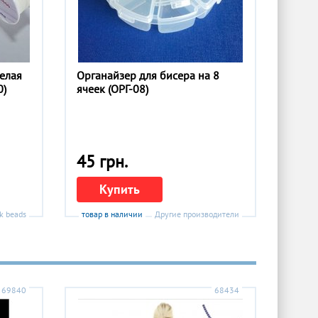
белая
Органайзер для бисера на 8
0)
ячеек (ОРГ-08)
45 грн.
Купить
k beads
товар в наличии
Другие производители
69840
68434