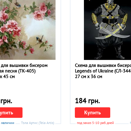
 для вышивки бисером
Схема для вышивки бисер
ая песня (ТК-405)
Legends of Ukraine (СЛ-344
x 45 см
27 см x 36 см
грн.
184 грн.
упить
Купить
в наличии
Тэла Артис (Tela Artis)
под заказ 5-10 раб.дней