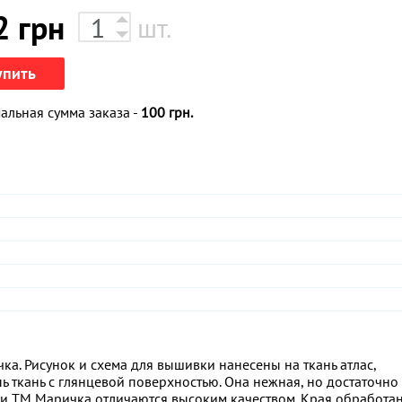
2
грн
шт.
упить
льная сумма заказа -
100 грн.
а. Рисунок и схема для вышивки нанесены на ткань атлас,
 ткань с глянцевой поверхностью. Она нежная, но достаточно 
ки ТМ Маричка отличаются высоким качеством. Края обработан