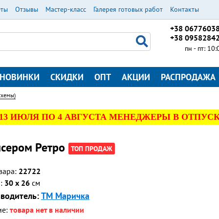
еты
Отзывы
Мастер-класс
Галерея готовых работ
Контакты
+38 0677603
+38 0958284
пн - пт: 10
НОВИНКИ
СКИДКИ
ОПТ
АКЦИИ
РАСПРОДАЖА
схемы)
 13 ИЮЛЯ ПО 4 АВГУСТА МЕНЕДЖЕРЫ В ОТПУСК
сером Ретро
ТОП ПРОДАЖ
вара:
22722
р:
30 x 26
см
водитель:
ТМ Маричка
ие:
товара нет в наличии