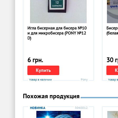
Игла бисерная для бисера №10
Бисер
и для микробисера (PONY №12
(бела
D)
6 грн.
30 г
Купить
К
товар в наличии
Pony
товар 
Похожая продукция
НОВИНКА
3060012