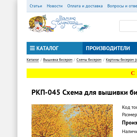
Перейти
Статьи
Новости
Оплата и доставка
Вопросы и отв
к
основному
содержанию
КАТАЛОГ
ПРОИЗВОДИТЕЛИ
Каталог
Вышивка бисером
Схемы бисером
Картины бисером (
С
РКП-045 Схема для вышивки би
Код то
Разме
Произ
Налич