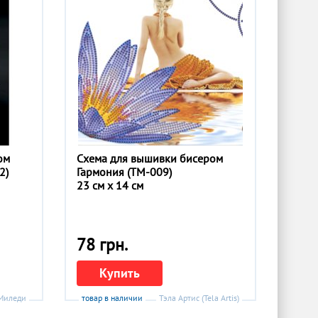
ом
Схема для вышивки бисером
2)
Гармония (ТМ-009)
23 см x 14 см
78 грн.
Купить
Миледи
товар в наличии
Тэла Артис (Tela Artis)