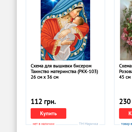
Схема для вышивки бисером
Схема
Таинство материнства (РКК-103)
Розов
26 см x 36 см
45 см 
112 грн.
230 
Купить
К
нет в наличии
ТМ Маричка
товар 