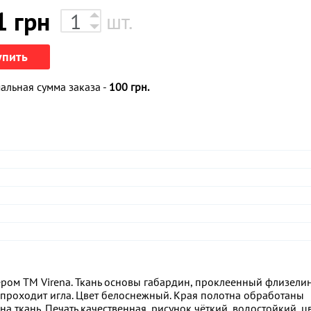
1
грн
шт.
упить
льная сумма заказа -
100 грн.
ром ТМ Virena. Ткань основы габардин, проклеенный флизели
о проходит игла. Цвет белоснежный. Края полотна обработаны
а ткань. Печать качественная, рисунок чёткий, водостойкий, ц