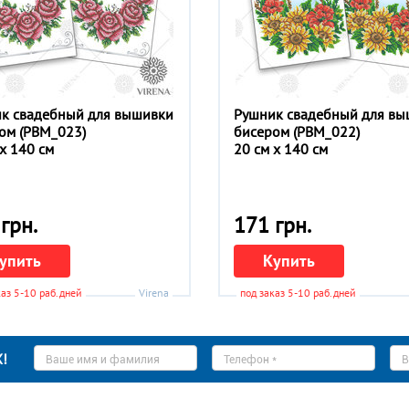
к свадебный для вышивки
Рушник свадебный для в
ом (РВМ_023)
бисером (РВМ_022)
 x 140 см
20 см x 140 см
грн.
171 грн.
упить
Купить
каз 5-10 раб.дней
Virena
под заказ 5-10 раб.дней
Ваше
Телефон
E-
!
имя
*
ma
*
*