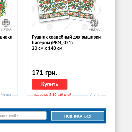
ышивки
Рушник свадебный для вышивки
бисером (РВМ_021)
20 см x 140 см
171 грн.
Купить
Virena
под заказ 5-10 раб.дней
Virena
ПОДПИСАТЬСЯ
il