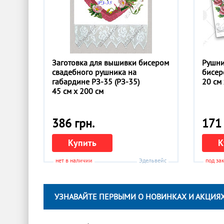
Заготовка для вышивки бисером
Рушни
свадебного рушника на
бисер
габардине РЗ-35 (РЗ-35)
20 см
45 см x 200 см
386 грн.
171 
Купить
К
нет в наличии
Эдельвейс
под за
УЗНАВАЙТЕ ПЕРВЫМИ О НОВИНКАХ И АКЦИЯХ