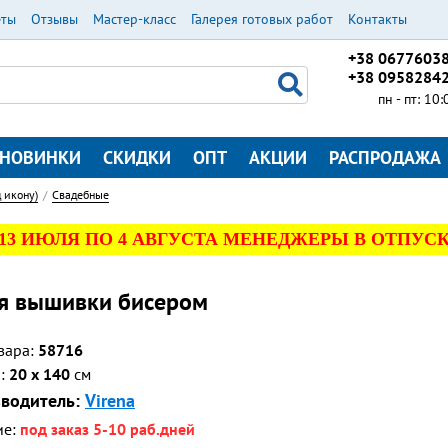
еты
Отзывы
Мастер-класс
Галерея готовых работ
Контакты
+38 0677603
+38 0958284
пн - пт: 10
НОВИНКИ
СКИДКИ
ОПТ
АКЦИИ
РАСПРОДАЖА
 икону)
Свадебные
 13 ИЮЛЯ ПО 4 АВГУСТА МЕНЕДЖЕРЫ В ОТПУСК
я вышивки бисером
вара:
58716
р:
20 x 140
см
водитель:
Virena
ие:
под заказ 5-10 раб.дней