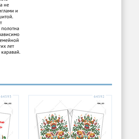
а не
иглами и
шитой.
т
 полотна
 зависимо
 семейной
их лет
 каравай.
64593
64592