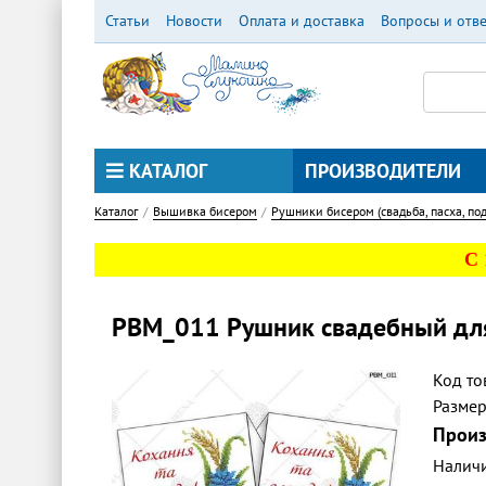
Перейти
Статьи
Новости
Оплата и доставка
Вопросы и отв
к
основному
содержанию
КАТАЛОГ
ПРОИЗВОДИТЕЛИ
Каталог
Вышивка бисером
Рушники бисером (свадьба, пасха, под
С
РВМ_011 Рушник свадебный дл
Код то
Разме
Произ
Налич