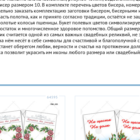
сер размером 10. В комплекте перечень цветов бисера, номер
дельно заказать комплектацию заготовки бисером, бисерными 
сть полотна, как и принято согласно традиции, остаётся не за
золотые колосья пшеницы. Букет полевых цветов символизируе
остаток и многочисленное здоровое потомство. Общий размер
ник считается одной из самых важных свадебных реликвий, не
 на нём несёт в себе символы для счастливой и благополучной
анет оберегом любви, верности и счастья на протяжении долг
а позволит украсить им иконы любого размера или свадебный
64595