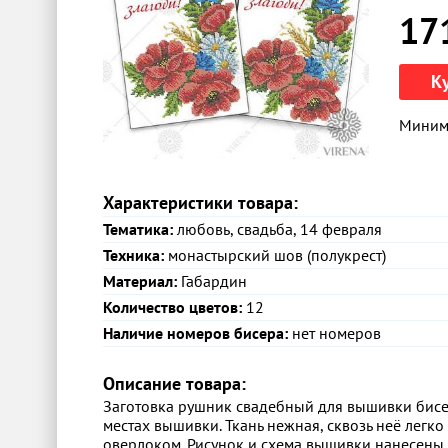
17
К
Минима
Характеристики товара:
Тематика:
любовь, свадьба, 14 февраля
Техника:
монастырский шов (полукрест)
Материал:
Габардин
Количество цветов:
12
Наличие номеров бисера:
нет номеров
Описание товара:
Заготовка рушник свадебный для вышивки бисе
местах вышивки. Ткань нежная, сквозь неё легк
оверлоком. Рисунок и схема вышивки нанесены н