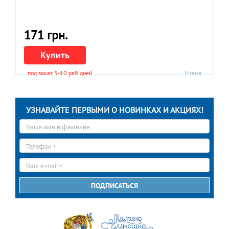
171 грн.
Купить
под заказ 5-10 раб.дней
Virena
УЗНАВАЙТЕ ПЕРВЫМИ О НОВИНКАХ И АКЦИЯХ!
Ваше
имя
*
Телефон
*
E-
mail
*
ПОДПИСАТЬСЯ