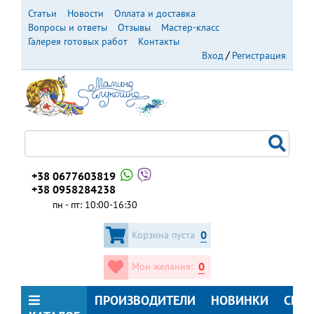
Перейти
Статьи
Новости
Оплата и доставка
к
Вопросы и ответы
Отзывы
Мастер-класс
основному
Галерея готовых работ
Контакты
содержанию
Вход
Регистрация
+38 0677603819
+38 0958284238
пн - пт: 10:00-16:30
0
Корзина пуста
0
Мои желания:
ПРОИЗВОДИТЕЛИ
НОВИНКИ
СКИ