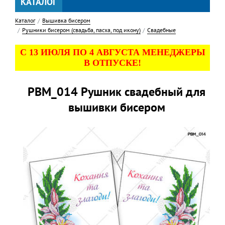
КАТАЛОГ
Каталог
Вышивка бисером
Рушники бисером (свадьба, пасха, под икону)
Свадебные
С 13 ИЮЛЯ ПО 4 АВГУСТА МЕНЕДЖЕРЫ
В ОТПУСКЕ!
РВМ_014 Рушник свадебный для
вышивки бисером