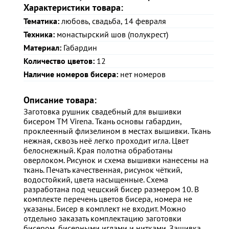
Характеристики товара:
Тематика:
любовь, свадьба, 14 февраля
Техника:
монастырский шов (полукрест)
Материал:
Габардин
Количество цветов:
12
Наличие номеров бисера:
нет номеров
Описание товара:
Заготовка рушник свадебный для вышивки
бисером ТМ Virena. Ткань основы габардин,
проклеенный флизелином в местах вышивки. Ткань
нежная, сквозь неё легко проходит игла. Цвет
белоснежный. Края полотна обработаны
оверлоком. Рисунок и схема вышивки нанесены на
ткань. Печать качественная, рисунок чёткий,
водостойкий, цвета насыщенные. Схема
разработана под чешский бисер размером 10. В
комплекте перечень цветов бисера, номера не
указаны. Бисер в комплект не входит. Можно
отдельно заказать комплектацию заготовки
бисером, бисерными иглами и нитками. Зашивка