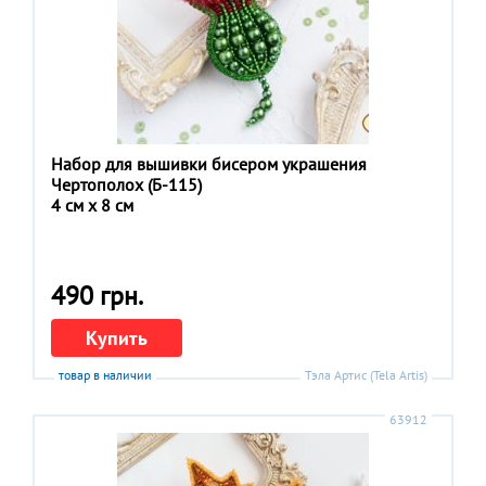
Набор для вышивки бисером украшения
Чертополох (Б-115)
4 см x 8 см
490 грн.
Купить
товар в наличии
Тэла Артис (Tela Artis)
63912