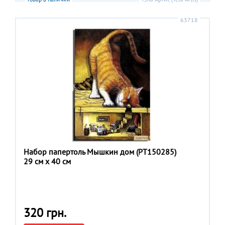
63718
Набор папертоль Мышкин дом (РТ150285)
29 см x 40 см
320 грн.