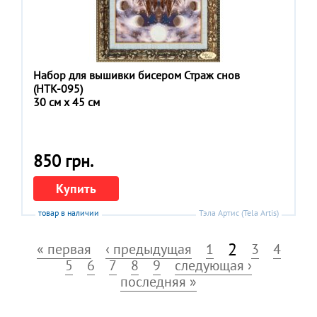
Набор для вышивки бисером Страж снов
(НТК-095)
30 см x 45 см
850 грн.
Купить
товар в наличии
Тэла Артис (Tela Artis)
2
« первая
‹ предыдущая
1
3
4
5
6
7
8
9
следующая ›
последняя »