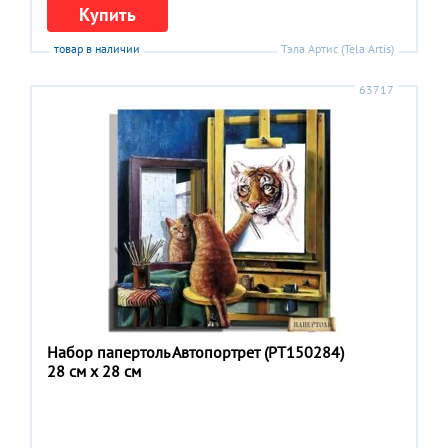
Купить
товар в наличии
Тэла Артис (Tela Artis)
63717
Набор папертоль Автопортрет (РТ150284)
28 см x 28 см