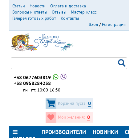
Перейти
Статьи
Новости
Оплата и доставка
к
Вопросы и ответы
Отзывы
Мастер-класс
основному
Галерея готовых работ
Контакты
содержанию
Вход
Регистрация
+38 0677603819
+38 0958284238
пн - пт: 10:00-16:30
0
Корзина пуста
0
Мои желания:
ПРОИЗВОДИТЕЛИ
НОВИНКИ
СКИ