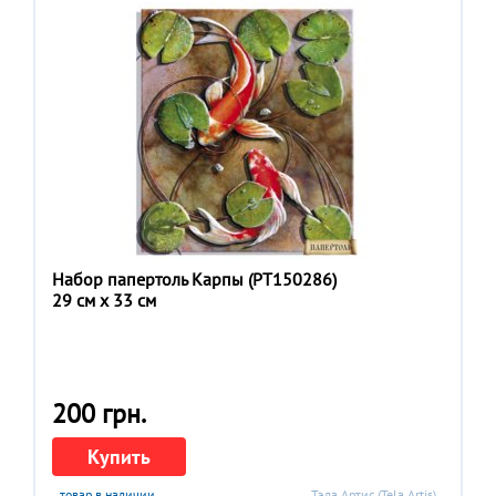
Набор папертоль Карпы (РТ150286)
29 см x 33 см
200 грн.
Купить
товар в наличии
Тэла Артис (Tela Artis)