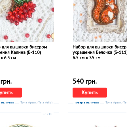
 для вышивки бисером
Набор для вышивки бисе
ения Калина (Б-110)
украшения Белочка (Б-111
 x 6.5 см
6.5 см x 7.5 см
грн.
540 грн.
упить
Купить
в наличии
Тэла Артис (Tela Artis)
товар в наличии
Тэла Артис (Tel
56210