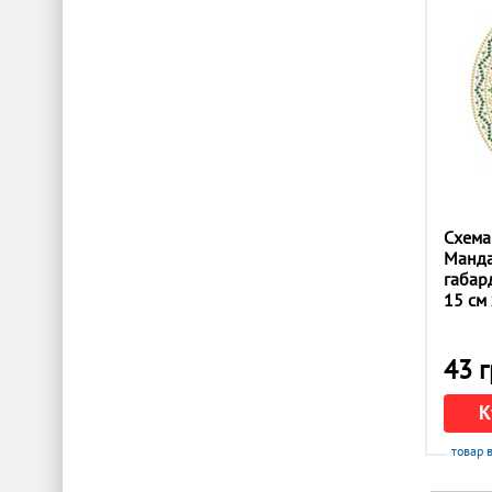
Схема
Манда
габар
15 см 
43 г
К
товар 