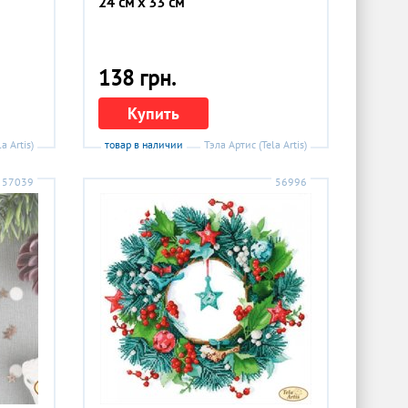
24 см x 33 см
138 грн.
Купить
a Artis)
товар в наличии
Тэла Артис (Tela Artis)
57039
56996