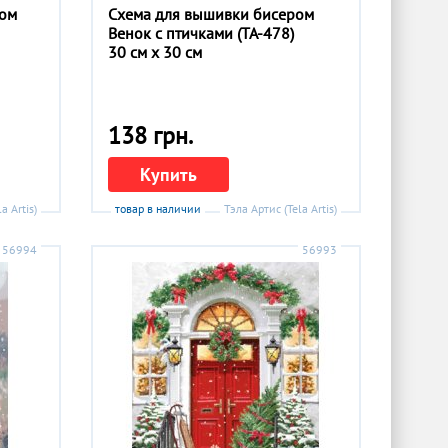
ром
Схема для вышивки бисером
Венок с птичками (ТА-478)
30 см x 30 см
138 грн.
Купить
a Artis)
товар в наличии
Тэла Артис (Tela Artis)
56994
56993