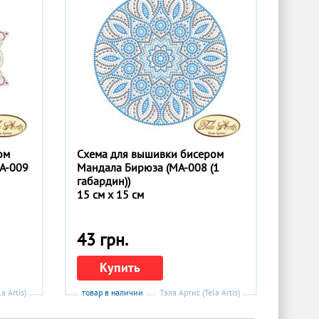
ом
Схема для вышивки бисером
А-009
Мандала Бирюза (МА-008 (1
габардин))
15 см x 15 см
43 грн.
Купить
a Artis)
товар в наличии
Тэла Артис (Tela Artis)