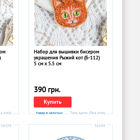
ром
Набор для вышивки бисером
)
украшения Рыжий кот (Б-112)
5 см x 5.5 см
390 грн.
Купить
a Artis)
товар в наличии
Тэла Артис (Tela Artis)
56209
56208