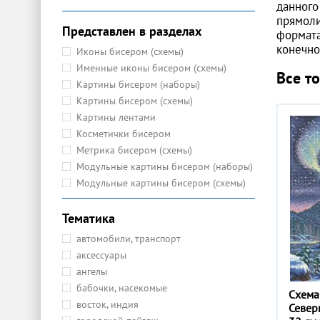
данного
прямоли
Представлен в разделах
формата
конечно
Иконы бисером (схемы)
Именные иконы бисером (схемы)
Все т
Картины бисером (наборы)
Картины бисером (схемы)
Картины лентами
Косметички бисером
Метрика бисером (схемы)
Модульные картины бисером (наборы)
Модульные картины бисером (схемы)
Наборы Папертоль
Подушки бисером
Тематика
Праздничный декор, подарки бисером
автомобили, транспорт
(новый год, пасха и т.д.)
аксессуары
Украшения бисером
ангелы
бабочки, насекомые
Схема
восток, индия
Север