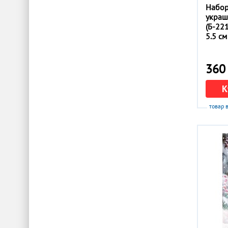
Набор
пасха
украш
пейзаж, природа
(Б-221
по мотивам известных художников
5.5 см
подсолнухи
птицы
разное
360 
религия, храмы
К
собаки, щенки
украинское
товар 
фентези
фрукты и ягоды
цветы, букеты