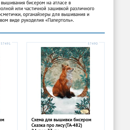
 вышивания бисером на атласе в
полной или частичной зашивкой различного
косметички, органайзеры для вышивания и
овом виде рукоделия «Папертоль».
57491
57490
ом
Схема для вышивки бисером
Сказка про лису (ТА-482)