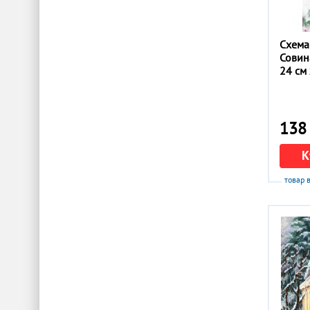
Схема
Совин
24 см 
138 
К
товар 