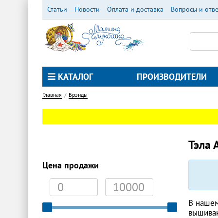
Перейти
Статьи
Новости
Оплата и доставка
Вопросы и отв
к
основному
содержанию
КАТАЛОГ
ПРОИЗВОДИТЕЛИ
Главная
Брэнды
Тэла А
Цена продажи
В нашем
вышиван