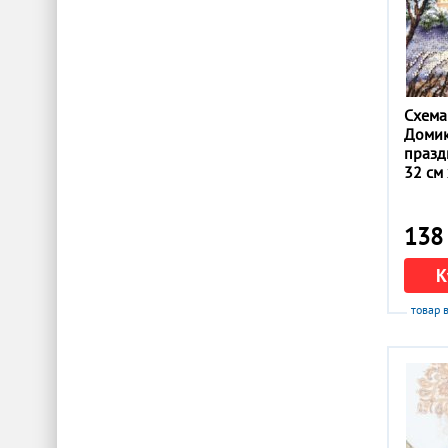
Схема
Домик
празд
32 см 
138 
К
товар 