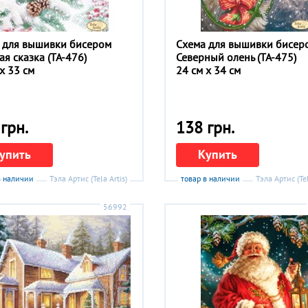
 для вышивки бисером
Схема для вышивки бисер
ая сказка (ТА-476)
Северный олень (ТА-475)
x 33 см
24 см x 34 см
грн.
138 грн.
упить
Купить
в наличии
Тэла Артис (Tela Artis)
товар в наличии
Тэла Артис (Tel
56992