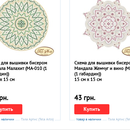
 для вышивки бисером
Схема для вышивки бисер
ла Малахит (МА-010 (1
Мандала Жемчуг и вино (М
дин))
(1 габардин))
x 15 см
15 см x 15 см
рн.
43 грн.
упить
Купить
в наличии
Тэла Артис (Tela Artis)
товар в наличии
Тэла Артис (Tel