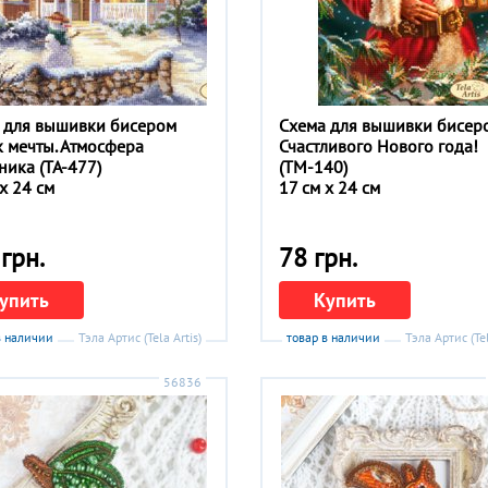
 для вышивки бисером
Схема для вышивки бисер
 мечты. Атмосфера
Счастливого Нового года!
ника (ТА-477)
(ТМ-140)
x 24 см
17 см x 24 см
грн.
78 грн.
упить
Купить
в наличии
Тэла Артис (Tela Artis)
товар в наличии
Тэла Артис (Tel
56836