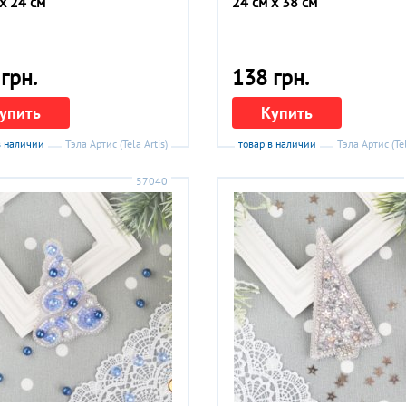
x 24 см
24 см x 38 см
грн.
138 грн.
упить
Купить
в наличии
Тэла Артис (Tela Artis)
товар в наличии
Тэла Артис (Tel
57040