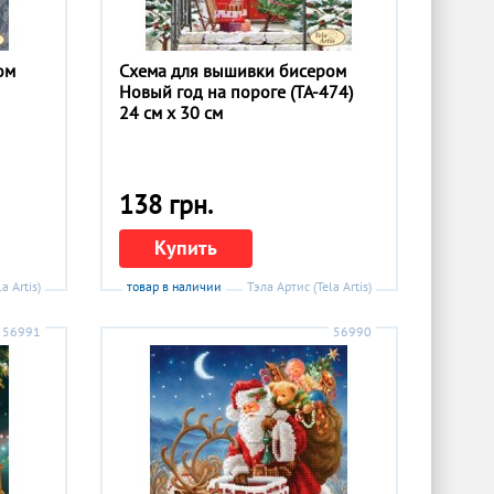
ом
Схема для вышивки бисером
Новый год на пороге (ТА-474)
24 см x 30 см
138 грн.
Купить
a Artis)
товар в наличии
Тэла Артис (Tela Artis)
56991
56990