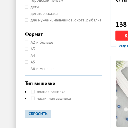
32 см 
городской пейзаж
дети
детское, сказка
для мужчин, мальчиков, охота, рыбалка
138 
дом, мельница
животный мир
Формат
К
зима
А2 и больше
товар 
иконы
А3
именные иконы
А4
котики, кошки, котята
А5
лошади, единороги
А6 и меньше
любовь, свадьба, 14 февраля
люди, животные и люди
Тип вышивки
маки
полная зашивка
метрика
частичная зашивка
море, морская тема
натюрморт
новый год и рождество
СБРОСИТЬ
обереги, талисманы
осень