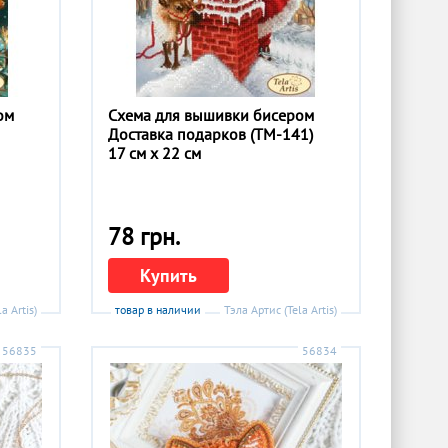
ом
Схема для вышивки бисером
Доставка подарков (ТМ-141)
17 см x 22 см
78 грн.
Купить
a Artis)
товар в наличии
Тэла Артис (Tela Artis)
56835
56834